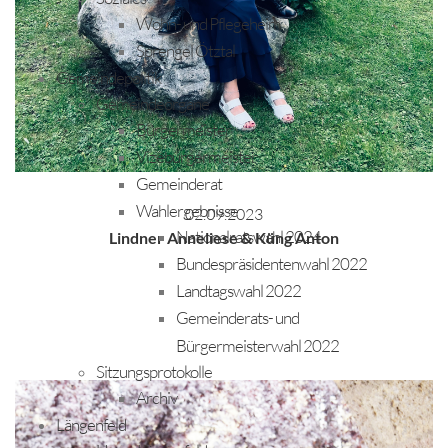
Wohn- und Pflegeheim
Sprengel Ötztal
Gemeindepolitik
Gemeindeorgane
Bürgermeister
Vizebürgermeister
Gemeinderat
Wahlergebnisse
02.09.2023
Nationalratswahl 2024
Lindner Anneliese & Küng Anton
Bundespräsidentenwahl 2022
Landtagswahl 2022
Gemeinderats- und
Bürgermeisterwahl 2022
Sitzungsprotokolle
Archiv
Längenfeld