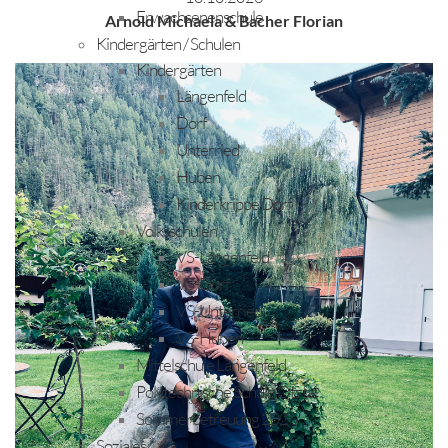
Erwachsenenschule
Arnold Michaela & Bacher Florian
Kindergärten / Schulen
Kindergärten
Längenfeld
Dorf
Unterried
Huben
Kinderkrippe Dorf
Volksschulen
VS-Längenfeld
VS-Dorf
VS-Unterried
VS-Huben
Mittelschule Längenfeld
Polytechnische Schule Ötztal
Sommerbetreuung 2026
Soziales