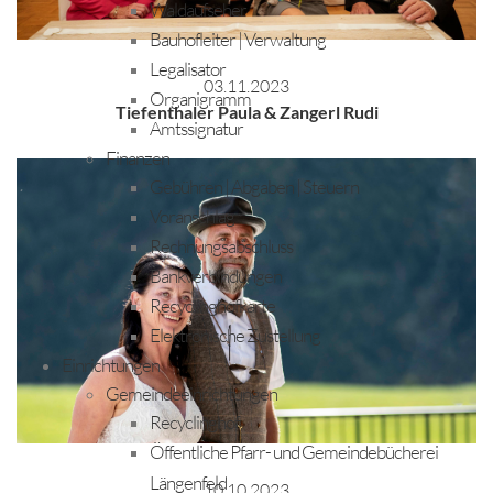
Waldaufseher
Bauhofleiter | Verwaltung
Legalisator
03.11.2023
Organigramm
Tiefenthaler Paula & Zangerl Rudi
Amtssignatur
Finanzen
Gebühren | Abgaben | Steuern
Voranschlag
Rechnungsabschluss
Bankverbindungen
Recyclinghofkarte
Elektronische Zustellung
Einrichtungen
Gemeindeeinrichtungen
Recyclinghof
Öffentliche Pfarr- und Gemeindebücherei
Längenfeld
10.10.2023