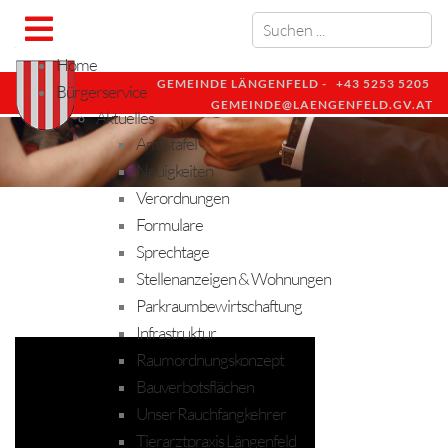
Home
GEMEINDE LÄNGENFELD -
+43 5253 5205
Bürgerservice
GEMEINDE@LAENGENFELD.GV.AT
Aktuelles
Amtstafel
Neuigkeiten
Verordnungen
Formulare
Sprechtage
Stellenanzeigen & Wohnungen
Parkraumbewirtschaftung
Infrastruktur
Raumordnungskonzept
Bauverbotsflächen
Unser Rauchfangkehrer
Tierarztpraxis Längenfeld