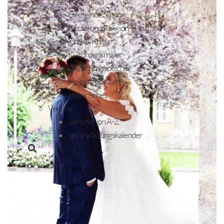
Unser Längenfeld
Gemeindezeitung
Kirche und Religion
Geschichte & Kultur
Kulturdenkmäler
Gedächtnisspeicher
Heimatmuseum
Historisches
Vereine
Vereine von A-Z
Veranstaltungskalender