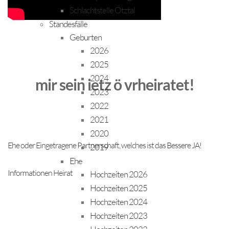
Schlachtstelle Ötztal
Standesfälle
Geburten
2026
2025
2024
mir sein ietz ö vrheiratet!
2023
2022
2021
2020
Ehe oder Eingetragene Partnerschaft, welches ist das Bessere JA!
2019
Ehe
Informationen Heirat
Hochzeiten 2026
Hochzeiten 2025
Hochzeiten 2024
Hochzeiten 2023