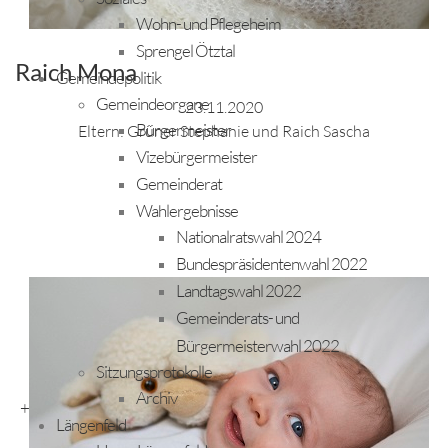
Wohn- und Pflegeheim
Sprengel Ötztal
Raich Mona
Gemeindepolitik
Gemeindeorgane
23.11.2020
Bürgermeister
Eltern: Grüner Stephanie und Raich Sascha
Vizebürgermeister
Gemeinderat
Wahlergebnisse
Nationalratswahl 2024
Bundespräsidentenwahl 2022
Landtagswahl 2022
Gemeinderats- und
Bürgermeisterwahl 2022
Sitzungsprotokolle
Archiv
+
Längenfeld