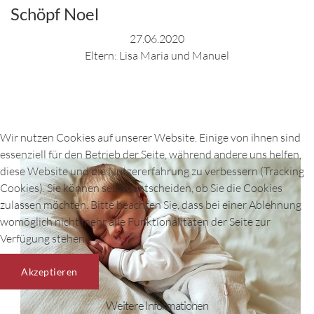
Schöpf Noel
27.06.2020
Eltern: Lisa Maria und Manuel
Wir nutzen Cookies auf unserer Website. Einige von ihnen sind
essenziell für den Betrieb der Seite, während andere uns helfen,
diese Website und die Nutzererfahrung zu verbessern (Tracking
Cookies). Sie können selbst entscheiden, ob Sie die Cookies
zulassen möchten. Bitte beachten Sie, dass bei einer Ablehnung
womöglich nicht mehr alle Funktionalitäten der Seite zur
Verfügung stehen.
+
Akzeptieren
Weitere Informationen