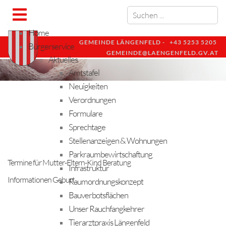
Home
GEMEINDE LÄNGENFELD -
+43 5253 5205
Bürgerservice
GEMEINDE@LAENGENFELD.GV.AT
Aktuelles
Amtstafel
Neuigkeiten
Verordnungen
Formulare
Sprechtage
Stellenanzeigen & Wohnungen
Parkraumbewirtschaftung
Termine für Mutter-Eltern-Kind Beratung
Infrastruktur
Informationen Geburt
Raumordnungskonzept
Bauverbotsflächen
Unser Rauchfangkehrer
Tierarztpraxis Längenfeld