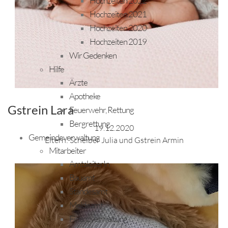
Hochzeiten 2022
Hochzeiten 2021
Hochzeiten 2020
Hochzeiten 2019
Wir Gedenken
Hilfe
Ärzte
Apotheke
Gstrein Lara
Feuerwehr, Rettung
Bergrettung
19.12.2020
Gemeindeverwaltung
Eltern: Scheiber Julia und Gstrein Armin
Mitarbeiter
AmtsleiterIn
Bauamt
Standesamt
Meldeamt
Finanzverwaltung