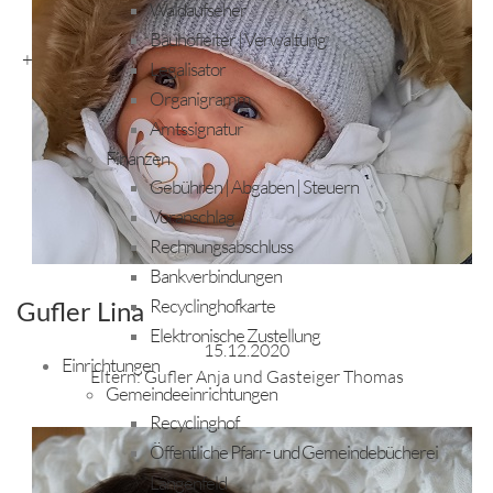
Waldaufseher
Bauhofleiter | Verwaltung
+
Legalisator
Organigramm
Amtssignatur
Finanzen
Gebühren | Abgaben | Steuern
Voranschlag
Rechnungsabschluss
Bankverbindungen
Recyclinghofkarte
Gufler Lina
Elektronische Zustellung
15.12.2020
Einrichtungen
Eltern: Gufler Anja und Gasteiger Thomas
Gemeindeeinrichtungen
Recyclinghof
Öffentliche Pfarr- und Gemeindebücherei
Längenfeld