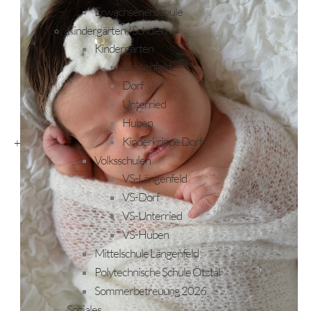
Erwachsenenschule
Kindergärten / Schulen
Kindergärten
Längenfeld
Dorf
Unterried
Huben
Kinderkrippe Dorf
+
Volksschulen
VS-Längenfeld
VS-Dorf
VS-Unterried
VS-Huben
Mittelschule Längenfeld
Polytechnische Schule Ötztal
Sommerbetreuung 2026
Soziales