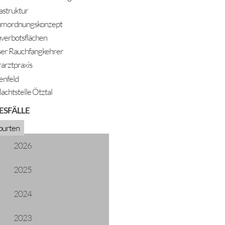
rastruktur
mordnungskonzept
verbotsflächen
er Rauchfangkehrer
rarztpraxis
enfeld
lachtstelle Ötztal
ESFÄLLE
urten
2026
Geburten 2020
2025
2024
2023