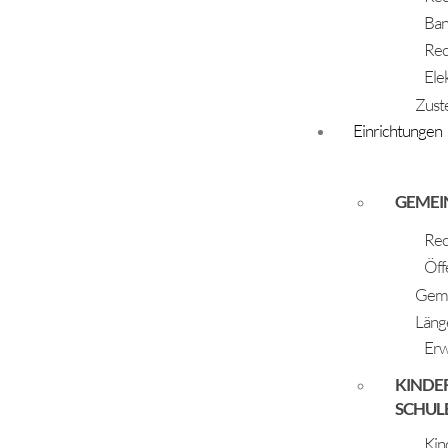
Ban
Rec
Ele
Zust
Raich Mona
Einrichtungen
23.11.2020
Eltern: Grüner Stephanie und Raich
GEMEI
Sascha
Rec
Öff
Geme
Läng
Erw
KINDE
+
SCHUL
Kin