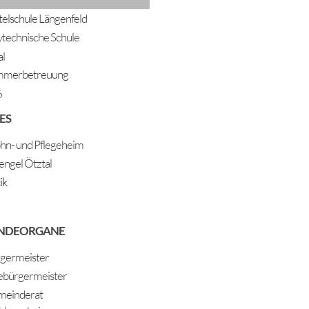
telschule Längenfeld
ytechnische Schule
al
mmerbetreuung
6
ES
n- und Pflegeheim
engel Ötztal
ik
NDEORGANE
germeister
ebürgermeister
einderat