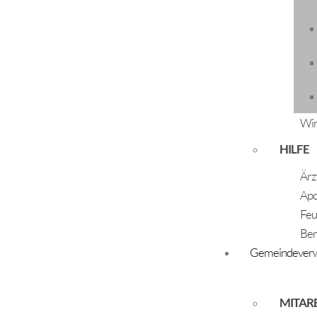
Eltern: Scheiber Julia und Gstrein Armin
+
Wir
HILFE
Ärz
Apo
Feu
Ber
Gemeindeverw
MITAR
Gufler Lina