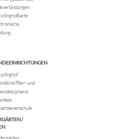
kverbindungen
yclinghofkarte
ktronische
ellung
NDEEINRICHTUNGEN
yclinghof
entliche Pfarr- und
indebücherei
enfeld
achsenenschule
RGÄRTEN /
EN
dergärten