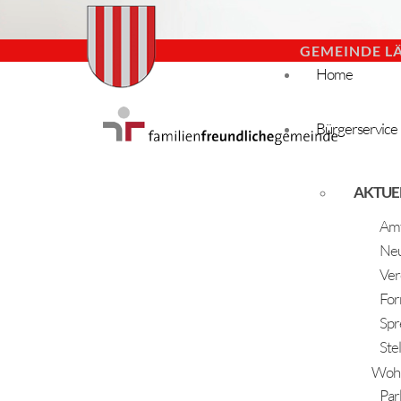
GEMEINDE L
Home
Bürgerservice
AKTUE
Amt
Neu
Ver
For
Spr
Ste
Woh
Par