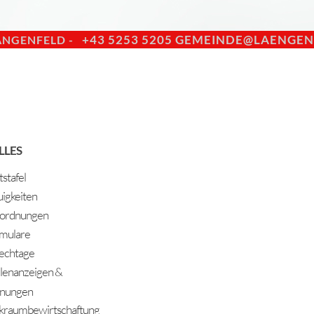
+43 5253 5205
GEMEINDE@LAENGENF
ÄNGENFELD -
LLES
stafel
igkeiten
ordnungen
mulare
echtage
llenanzeigen &
nungen
kraumbewirtschaftung