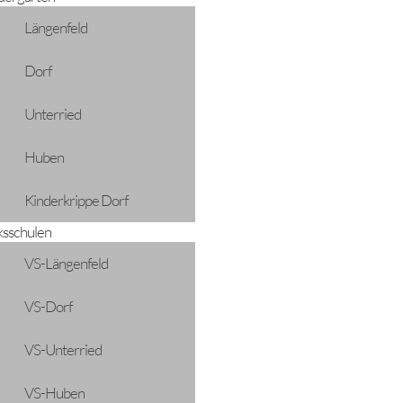
Längenfeld
Dorf
Unterried
Huben
Kinderkrippe Dorf
ksschulen
VS-Längenfeld
VS-Dorf
VS-Unterried
VS-Huben