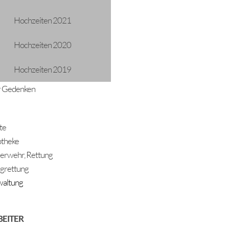
Hochzeiten 2021
Hochzeiten 2020
Hochzeiten 2019
 Gedenken
te
theke
erwehr, Rettung
grettung
altung
BEITER