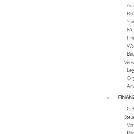
Amt
15.12.2020
Ba
Eltern: Gufler Anja und Gasteiger Thomas
Sta
Me
+
Fin
Wal
Bauh
Verw
Leg
Or
Amt
FINAN
Geb
Steu
Vor
Rec