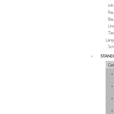
Inf
Rau
Bau
Termine für Mutter-Eltern-Kind Beratung
Uns
Tie
Informationen Geburt
Läng
Sch
STAND
Geb