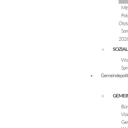
Mit
Pol
Ötzt
So
202
Schöpf Riana
SOZIAL
11.11.2020
Woh
Eltern: Antonia und Manuel
Spr
Gemeindepolit
+
GEMEI
Bür
Viz
Gem