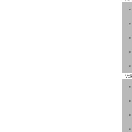
Wilhelm Luis
22.11.2020
Vol
Eltern: Manuela und Lukas
+