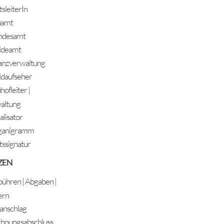
sleiterIn
uamt
ndesamt
ldeamt
anzverwaltung
daufseher
ofleiter |
altung
alisator
ganigramm
ssignatur
ZEN
ühren | Abgaben |
ern
anschlag
hnungsabschluss