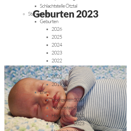
Schlachtstelle Ötztal
Geburten 2023
Standesfälle
Geburten
2026
2025
2024
2023
2022
2021
2020
2019
Ehe
Hochzeiten 2026
Hochzeiten 2025
Hochzeiten 2024
Hochzeiten 2023