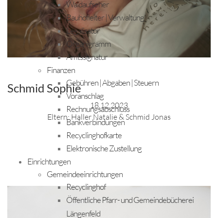
Waldaufseher
Bauhofleiter | Verwaltung
Legalisator
Organigramm
Amtssignatur
Finanzen
Gebühren | Abgaben | Steuern
Schmid Sophie
Voranschlag
18.12.2023
Rechnungsabschluss
Eltern: Haller Natalie & Schmid Jonas
Bankverbindungen
Recyclinghofkarte
Elektronische Zustellung
Einrichtungen
Gemeindeeinrichtungen
Recyclinghof
Öffentliche Pfarr- und Gemeindebücherei
Längenfeld