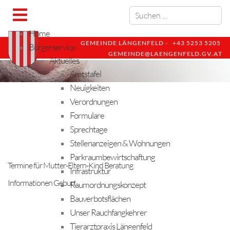
Home
GEMEINDE LÄNGENFELD -
+43 5253 5205
Bürgerservice
GEMEINDE@LAENGENFELD.GV.AT
Aktuelles
Amtstafel
Neuigkeiten
Verordnungen
Formulare
Sprechtage
Stellenanzeigen & Wohnungen
Parkraumbewirtschaftung
Termine für Mutter-Eltern-Kind Beratung
Infrastruktur
Informationen Geburt
Raumordnungskonzept
Bauverbotsflächen
Unser Rauchfangkehrer
Tierarztpraxis Längenfeld