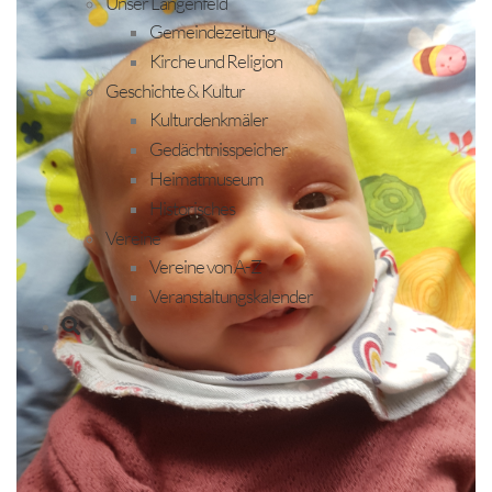
Unser Längenfeld
Gemeindezeitung
Kirche und Religion
Geschichte & Kultur
Kulturdenkmäler
Gedächtnisspeicher
Heimatmuseum
Historisches
Vereine
Vereine von A-Z
Veranstaltungskalender