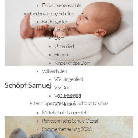
Erwachsenenschule
Kindergärten / Schulen
Kindergärten
Längenfeld
Dorf
Unterried
Huben
Kinderkrippe Dorf
Volksschulen
VS-Längenfeld
Schöpf Samuel
VS-Dorf
VS-Unterried
02.12.2023
Eltern: Spiß Stefanie & Schöpf Dismas
VS-Huben
Mittelschule Längenfeld
Polytechnische Schule Ötztal
Sommerbetreuung 2026
Soziales