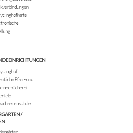
kverbindungen
yclinghofkarte
ktronische
ellung
NDEEINRICHTUNGEN
yclinghof
entliche Pfarr- und
indebücherei
enfeld
achsenenschule
RGÄRTEN /
EN
dergärten