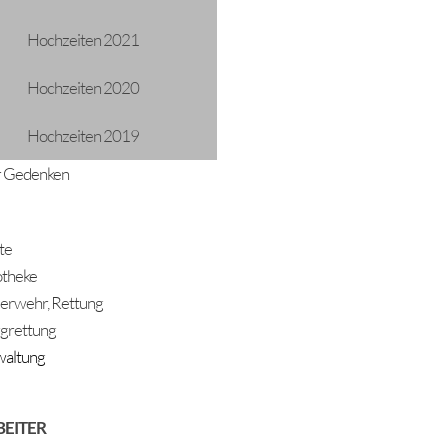
Hochzeiten 2021
Hochzeiten 2020
Hochzeiten 2019
 Gedenken
te
theke
erwehr, Rettung
grettung
altung
BEITER