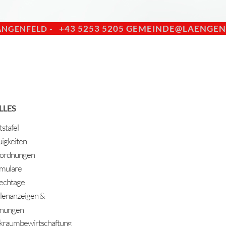
+43 5253 5205
GEMEINDE@LAENGENF
ÄNGENFELD -
LLES
stafel
igkeiten
ordnungen
mulare
echtage
llenanzeigen &
nungen
kraumbewirtschaftung