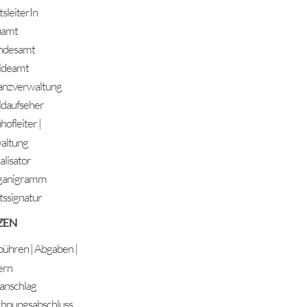
sleiterIn
uamt
ndesamt
ldeamt
anzverwaltung
daufseher
ofleiter |
altung
alisator
ganigramm
ssignatur
ZEN
ühren | Abgaben |
ern
anschlag
hnungsabschluss