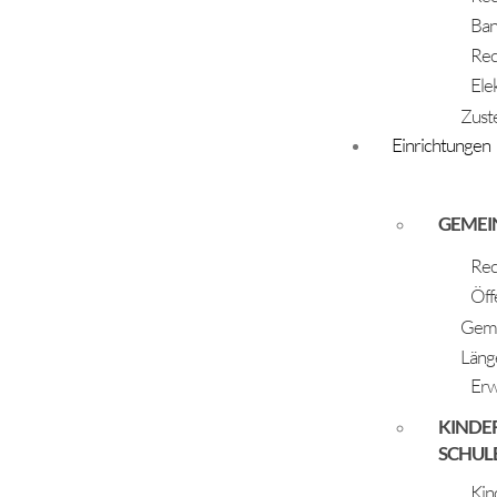
Ban
Rec
Ele
Zust
Einrichtungen
Borchert Liam Elia
GEMEI
29.11.2023
Rec
Eltern: Borchert Gesine & Raich Raphael
Öff
Geme
Läng
Erw
KINDE
SCHUL
Kin