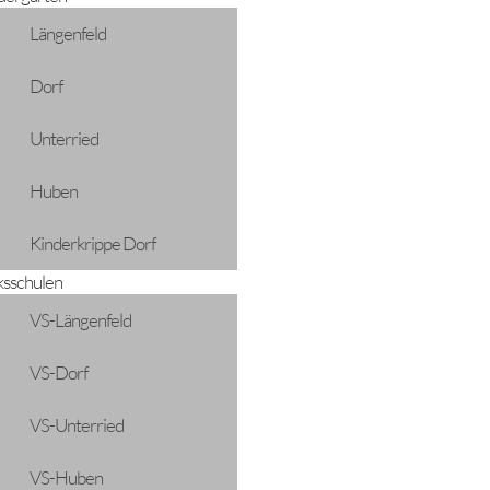
Längenfeld
Dorf
Unterried
Huben
Kinderkrippe Dorf
ksschulen
VS-Längenfeld
VS-Dorf
VS-Unterried
VS-Huben