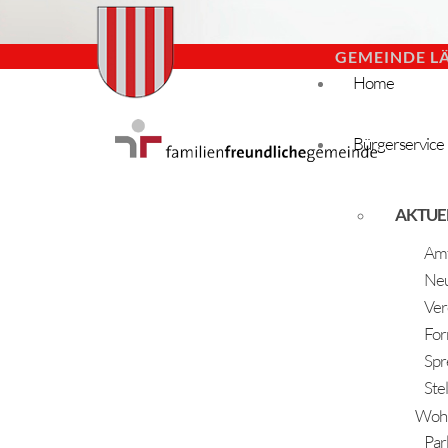
GEMEINDE L
Home
Bürgerservice
AKTUE
Amt
Neu
Ver
For
Spr
Ste
Woh
Par