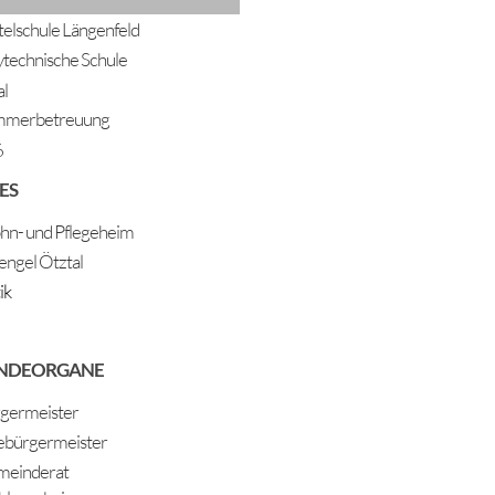
telschule Längenfeld
ytechnische Schule
al
mmerbetreuung
6
ES
n- und Pflegeheim
engel Ötztal
ik
NDEORGANE
germeister
ebürgermeister
einderat