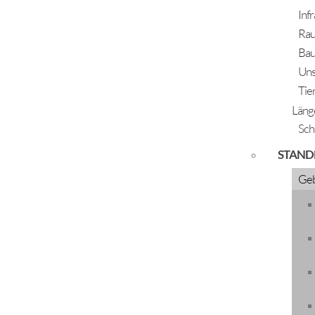
Inf
Rau
Bau
Termine für Mutter-Eltern-Kind Beratung
Uns
Tie
Informationen Geburt
Läng
Sch
STAND
Geb