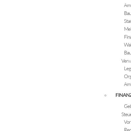
Amt
Ba
Sta
Me
Fin
Wal
Bauh
Verw
Leg
Schöpf Samuel
Or
Amt
02.12.2023
Eltern: Spiß Stefanie & Schöpf Dismas
FINAN
Geb
Steu
Vor
Rec