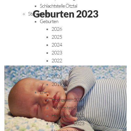
Schlachtstelle Ötztal
Geburten 2023
Standesfälle
Geburten
2026
2025
2024
2023
2022
2021
2020
2019
Ehe
Hochzeiten 2026
Hochzeiten 2025
Hochzeiten 2024
Hochzeiten 2023