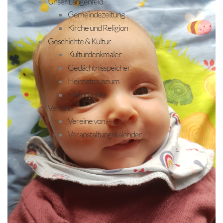
Unser Längenfeld
Gemeindezeitung
Kirche und Religion
Geschichte & Kultur
Kulturdenkmäler
Gedächtnisspeicher
Heimatmuseum
Historisches
Vereine
Vereine von A-Z
Veranstaltungskalender