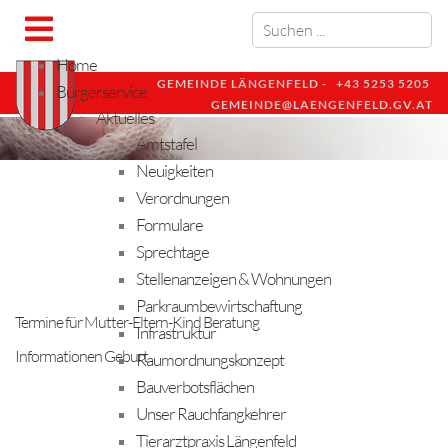
Home
GEMEINDE LÄNGENFELD -
+43 5253 5205
Bürgerservice
GEMEINDE@LAENGENFELD.GV.AT
Aktuelles
Amtstafel
Neuigkeiten
Verordnungen
Formulare
Sprechtage
Stellenanzeigen & Wohnungen
Parkraumbewirtschaftung
Termine für Mutter-Eltern-Kind Beratung
Infrastruktur
Informationen Geburt
Raumordnungskonzept
Bauverbotsflächen
Unser Rauchfangkehrer
Tierarztpraxis Längenfeld