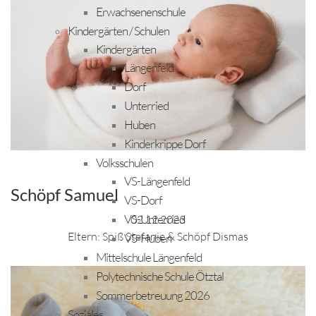
Erwachsenenschule
Kindergärten / Schulen
Kindergärten
Längenfeld
Dorf
Unterried
Huben
Kinderkrippe Dorf
Volksschulen
VS-Längenfeld
Schöpf Samuel
VS-Dorf
VS-Unterried
02.12.2023
Eltern: Spiß Stefanie & Schöpf Dismas
VS-Huben
Mittelschule Längenfeld
Polytechnische Schule Ötztal
Sommerbetreuung 2026
Soziales