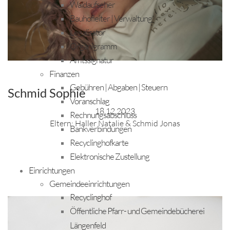
Waldaufseher
Bauhofleiter | Verwaltung
Legalisator
Organigramm
Amtssignatur
Finanzen
Gebühren | Abgaben | Steuern
Schmid Sophie
Voranschlag
18.12.2023
Rechnungsabschluss
Eltern: Haller Natalie & Schmid Jonas
Bankverbindungen
Recyclinghofkarte
Elektronische Zustellung
Einrichtungen
Gemeindeeinrichtungen
Recyclinghof
Öffentliche Pfarr- und Gemeindebücherei
Längenfeld