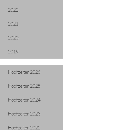
2022
2021
2020
2019
ADRESSE
e
Gemeinde Längenfeld
Hochzeiten 2026
Oberlängenfeld 72
6444 Längenfeld
Hochzeiten 2025
Telefon: +43 5253 5205
gemeinde@laengenfeld.gv.at
Hochzeiten 2024
Hochzeiten 2023
Hochzeiten 2022