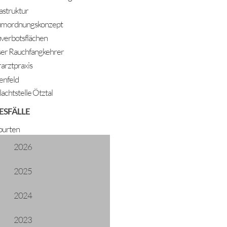
rastruktur
mordnungskonzept
verbotsflächen
er Rauchfangkehrer
rarztpraxis
enfeld
lachtstelle Ötztal
ESFÄLLE
urten
2026
2025
2024
2023