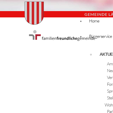
GEMEINDE L
Home
Bürgerservice
AKTUE
Amt
Neu
Ver
For
Spr
Ste
Woh
Par