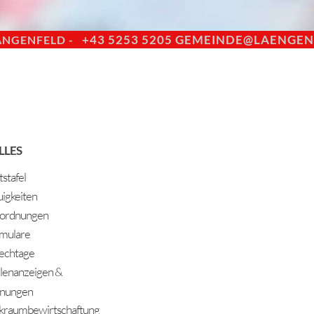
+43 5253 5205
GEMEINDE@LAENGENF
ÄNGENFELD -
LLES
stafel
igkeiten
ordnungen
mulare
echtage
llenanzeigen &
nungen
kraumbewirtschaftung