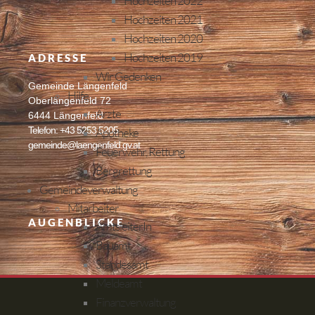
Hochzeiten 2022
Hochzeiten 2021
Hochzeiten 2020
Hochzeiten 2019
ADRESSE
Wir Gedenken
Gemeinde Längenfeld
Hilfe
Oberlängenfeld 72
Ärzte
6444 Längenfeld
Telefon: +43 5253 5205
Apotheke
gemeinde@laengenfeld.gv.at
Feuerwehr, Rettung
Bergrettung
Gemeindeverwaltung
Mitarbeiter
AUGENBLICKE
AmtsleiterIn
Bauamt
Standesamt
Meldeamt
Finanzverwaltung