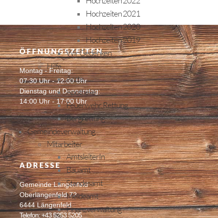
Hochzeiten 2022
Hochzeiten 2021
Hochzeiten 2020
Hochzeiten 2019
ÖFFNUNGSZEITEN
Wir Gedenken
Hilfe
Montag - Freitag:
Ärzte
07:30 Uhr - 12:00 Uhr
Apotheke
Dienstag und Donnerstag:
14:00 Uhr - 17:00 Uhr
Feuerwehr, Rettung
Bergrettung
Gemeindeverwaltung
Mitarbeiter
AmtsleiterIn
ADRESSE
Bauamt
Standesamt
Gemeinde Längenfeld
Meldeamt
Oberlängenfeld 72
6444 Längenfeld
Finanzverwaltung
Telefon: +43 5253 5205