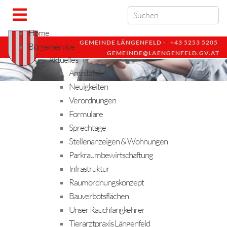
Home
GEMEINDE LÄNGENFELD -
+43 5253 5205
Bürgerservice
GEMEINDE@LAENGENFELD.GV.AT
Aktuelles
Amtstafel
Neuigkeiten
Verordnungen
Formulare
Sprechtage
Stellenanzeigen & Wohnungen
Parkraumbewirtschaftung
Infrastruktur
Raumordnungskonzept
Bauverbotsflächen
Unser Rauchfangkehrer
Tierarztpraxis Längenfeld