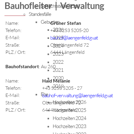
Bauhofleiter | Verwaltung
Schlachtstelle Ötztal
Standesfälle
Geburten
Name:
Grüner Stefan
2026
Telefon:
+43 5253 5205-20
2025
E-Mail:
bauhof@laengenfeld.gv.at
Straße:
Oberlängenfeld 72
2024
PLZ / Ort:
6444 Längenfeld
2023
2022
Bauhofstandort
: Au 260
2021
2020
Name:
Haid Melanie
2019
Telefon:
+43 5253 5205 - 27
Ehe
E-Mail:
bauhof-verwaltung@laengenfeld.gv.at
Hochzeiten 2026
Straße:
Oberlängenfeld 72
Hochzeiten 2025
PLZ / Ort:
6444 Längenfeld
Hochzeiten 2024
Hochzeiten 2023