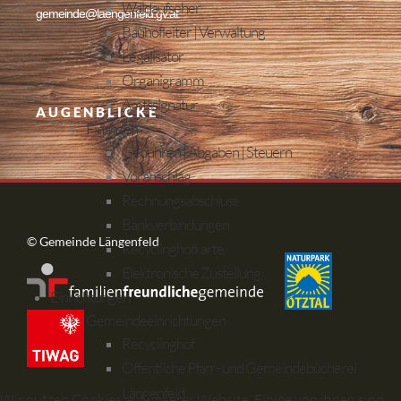
Waldaufseher
gemeinde@laengenfeld.gv.at
Bauhofleiter | Verwaltung
Legalisator
Organigramm
Amtssignatur
AUGENBLICKE
Finanzen
Gebühren | Abgaben | Steuern
Voranschlag
Rechnungsabschluss
Bankverbindungen
© Gemeinde Längenfeld
Recyclinghofkarte
Elektronische Zustellung
Einrichtungen
Gemeindeeinrichtungen
Recyclinghof
Öffentliche Pfarr- und Gemeindebücherei
Längenfeld
Wir nutzen Cookies auf unserer Website. Einige von ihnen sind