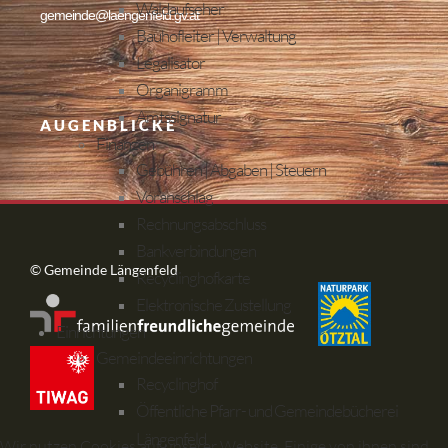
Waldaufseher
gemeinde@laengenfeld.gv.at
Bauhofleiter | Verwaltung
Legalisator
Organigramm
Amtssignatur
AUGENBLICKE
Finanzen
Gebühren | Abgaben | Steuern
Voranschlag
Rechnungsabschluss
Bankverbindungen
© Gemeinde Längenfeld
Recyclinghofkarte
Elektronische Zustellung
Einrichtungen
Gemeindeeinrichtungen
Recyclinghof
Öffentliche Pfarr- und Gemeindebücherei
Längenfeld
Wir nutzen Cookies auf unserer Website. Einige von ihnen sind