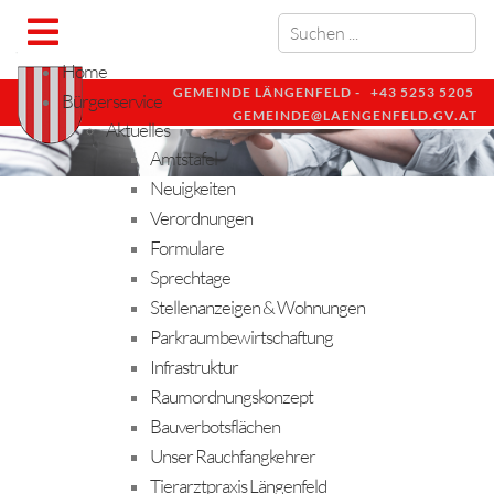
Home
GEMEINDE LÄNGENFELD -
+43 5253 5205
Bürgerservice
GEMEINDE@LAENGENFELD.GV.AT
Aktuelles
Amtstafel
Neuigkeiten
Verordnungen
Formulare
Sprechtage
Stellenanzeigen & Wohnungen
Parkraumbewirtschaftung
Infrastruktur
Raumordnungskonzept
Bauverbotsflächen
Unser Rauchfangkehrer
Tierarztpraxis Längenfeld