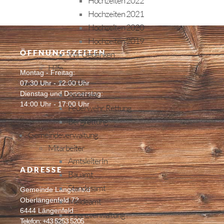
Hochzeiten 2022
Hochzeiten 2021
Hochzeiten 2020
Hochzeiten 2019
ÖFFNUNGSZEITEN
Wir Gedenken
Hilfe
Montag - Freitag:
Ärzte
07:30 Uhr - 12:00 Uhr
Apotheke
Dienstag und Donnerstag:
14:00 Uhr - 17:00 Uhr
Feuerwehr, Rettung
Bergrettung
Gemeindeverwaltung
Mitarbeiter
AmtsleiterIn
ADRESSE
Bauamt
Standesamt
Gemeinde Längenfeld
Meldeamt
Oberlängenfeld 72
6444 Längenfeld
Finanzverwaltung
Telefon: +43 5253 5205