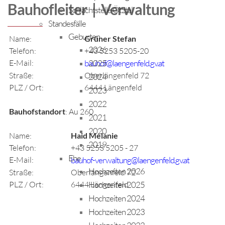
Bauhofleiter | Verwaltung
Schlachtstelle Ötztal
Standesfälle
Geburten
Name:
Grüner Stefan
2026
Telefon:
+43 5253 5205-20
2025
E-Mail:
bauhof@laengenfeld.gv.at
Straße:
Oberlängenfeld 72
2024
PLZ / Ort:
6444 Längenfeld
2023
2022
Bauhofstandort
: Au 260
2021
2020
Name:
Haid Melanie
2019
Telefon:
+43 5253 5205 - 27
Ehe
E-Mail:
bauhof-verwaltung@laengenfeld.gv.at
Hochzeiten 2026
Straße:
Oberlängenfeld 72
Hochzeiten 2025
PLZ / Ort:
6444 Längenfeld
Hochzeiten 2024
Hochzeiten 2023