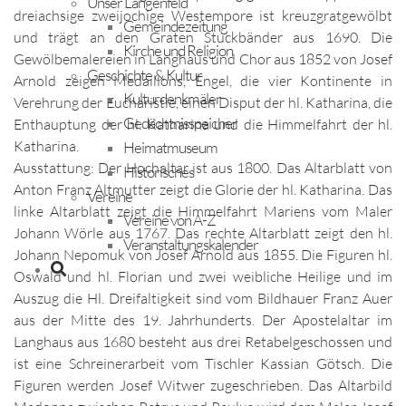
Unser Längenfeld
dreiachsige zweijochige Westempore ist kreuzgratgewölbt
Gemeindezeitung
und trägt an den Graten Stuckbänder aus 1690. Die
Kirche und Religion
Gewölbemalereien in Langhaus und Chor aus 1852 von Josef
Geschichte & Kultur
Arnold zeigen Medaillons, Engel, die vier Kontinente in
Kulturdenkmäler
Verehrung der Eucharistie, einen Disput der hl. Katharina, die
Gedächtnisspeicher
Enthauptung der hl. Katharina und die Himmelfahrt der hl.
Katharina.
Heimatmuseum
Ausstattung: Der Hochaltar ist aus 1800. Das Altarblatt von
Historisches
Anton Franz Altmutter zeigt die Glorie der hl. Katharina. Das
Vereine
linke Altarblatt zeigt die Himmelfahrt Mariens vom Maler
Vereine von A-Z
Johann Wörle aus 1767. Das rechte Altarblatt zeigt den hl.
Veranstaltungskalender
Johann Nepomuk von Josef Arnold aus 1855. Die Figuren hl.
Oswald und hl. Florian und zwei weibliche Heilige und im
Auszug die Hl. Dreifaltigkeit sind vom Bildhauer Franz Auer
aus der Mitte des 19. Jahrhunderts. Der Apostelaltar im
Langhaus aus 1680 besteht aus drei Retabelgeschossen und
ist eine Schreinerarbeit vom Tischler Kassian Götsch. Die
Figuren werden Josef Witwer zugeschrieben. Das Altarbild