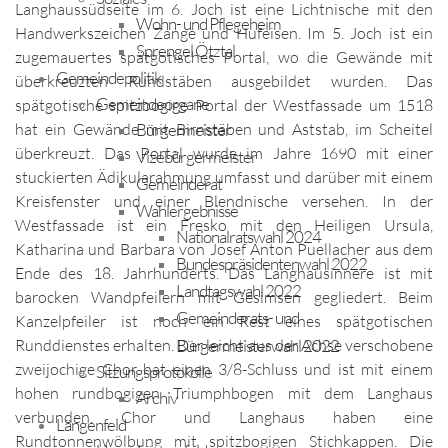
Langhaussüdseite im 6. Joch ist eine Lichtnische mit den
Wohn- und Pflegeheim
Handwerkszeichen Zange und Hufeisen. Im 5. Joch ist ein
Sprengel Ötztal
zugemauertes spätgotisches Portal, wo die Gewände mit
Gemeindepolitik
überkreuzten Rundstäben ausgebildet wurden. Das
Gemeindeorgane
spätgotische spitzbogige Portal der Westfassade um 1518
Bürgermeister
hat ein Gewände mit Birnstäben und Aststab, im Scheitel
überkreuzt. Das Portal wurde im Jahre 1690 mit einer
Vizebürgermeister
stuckierten Ädikularahmung umfasst und darüber mit einem
Gemeinderat
Kreisfenster und einer Blendnische versehen. In der
Wahlergebnisse
Westfassade ist ein Fresko mit den Heiligen Ursula,
Nationalratswahl 2024
Katharina und Barbara von Josef Anton Puellacher aus dem
Bundespräsidentenwahl 2022
Ende des 18. Jahrhunderts. Das Langhausinnere ist mit
Landtagswahl 2022
barocken Wandpfeilern mit Gesimsen gegliedert. Beim
Gemeinderats- und
Kanzelpfeiler ist noch ein Rest eines spätgotischen
Bürgermeisterwahl 2022
Runddienstes erhalten. Der leicht aus der Achse verschobene
zweijochige Chor hat einen 3/8-Schluss und ist mit einem
Sitzungsprotokolle
hohen rundbogigen Triumphbogen mit dem Langhaus
Archiv
verbunden. Chor und Langhaus haben eine
Längenfeld
Rundtonnenwölbung mit spitzbogigen Stichkappen. Die