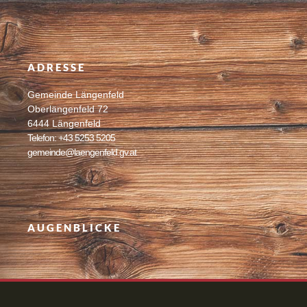
ADRESSE
Gemeinde Längenfeld
Oberlängenfeld 72
6444 Längenfeld
Telefon: +43 5253 5205
gemeinde@laengenfeld.gv.at
AUGENBLICKE