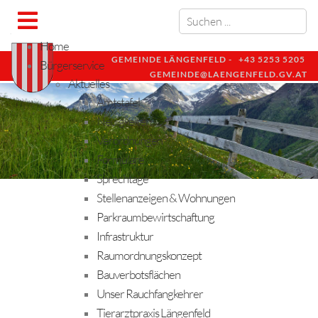
Home
GEMEINDE LÄNGENFELD -
+43 5253 5205
Bürgerservice
GEMEINDE@LAENGENFELD.GV.AT
Aktuelles
Amtstafel
Neuigkeiten
Verordnungen
Formulare
Sprechtage
Stellenanzeigen & Wohnungen
Parkraumbewirtschaftung
Infrastruktur
Raumordnungskonzept
Bauverbotsflächen
Unser Rauchfangkehrer
Tierarztpraxis Längenfeld