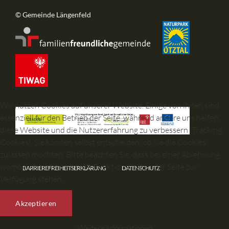
© Gemeinde Längenfeld
Wir nutzen Cookies auf unserer Website. Einige von ihnen sind
essenziell für den Betrieb der Seite, während andere uns helfen,
diese Website und die Nutzererfahrung zu verbessern (Tracking
Cookies). Sie können selbst entscheiden, ob Sie die Cookies
zulassen möchten. Bitte beachten Sie, dass bei einer Ablehnung
womöglich nicht mehr alle Funktionalitäten der Seite zur
BARRIEREFREIHEITSERKLÄRUNG
DATENSCHUTZ
Verfügung stehen.
Akzeptieren
Weitere Informationen