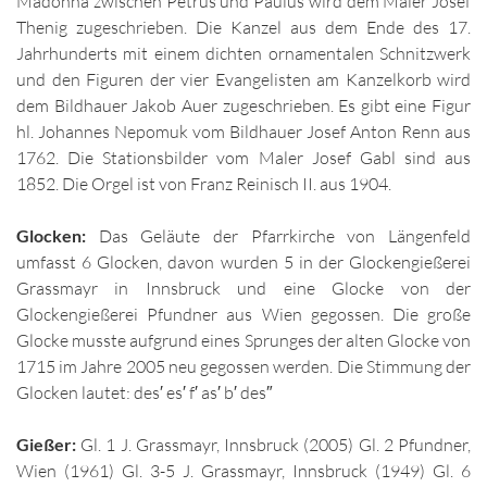
Madonna zwischen Petrus und Paulus wird dem Maler Josef
Thenig zugeschrieben. Die Kanzel aus dem Ende des 17.
Jahrhunderts mit einem dichten ornamentalen Schnitzwerk
und den Figuren der vier Evangelisten am Kanzelkorb wird
dem Bildhauer Jakob Auer zugeschrieben. Es gibt eine Figur
hl. Johannes Nepomuk vom Bildhauer Josef Anton Renn aus
1762. Die Stationsbilder vom Maler Josef Gabl sind aus
1852. Die Orgel ist von Franz Reinisch II. aus 1904.
Glocken:
Das Geläute der Pfarrkirche von Längenfeld
umfasst 6 Glocken, davon wurden 5 in der Glockengießerei
Grassmayr in Innsbruck und eine Glocke von der
Glockengießerei Pfundner aus Wien gegossen. Die große
Glocke musste aufgrund eines Sprunges der alten Glocke von
1715 im Jahre 2005 neu gegossen werden. Die Stimmung der
Glocken lautet: des′ es′ f′ as′ b′ des″
Gießer:
Gl. 1 J. Grassmayr, Innsbruck (2005) Gl. 2 Pfundner,
Wien (1961) Gl. 3-5 J. Grassmayr, Innsbruck (1949) Gl. 6