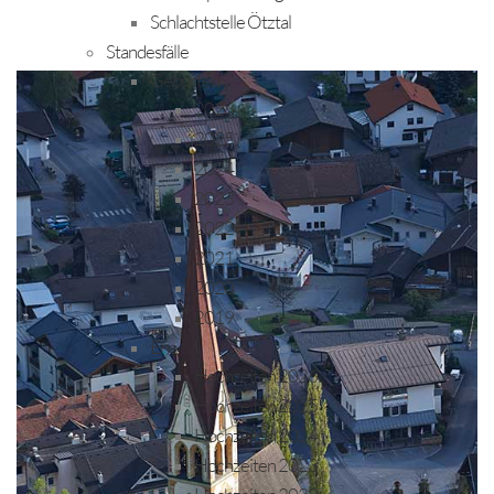
Schlachtstelle Ötztal
Standesfälle
Geburten
2026
2025
2024
2023
2022
2021
2020
2019
Ehe
Hochzeiten 2026
Hochzeiten 2025
Hochzeiten 2024
Hochzeiten 2023