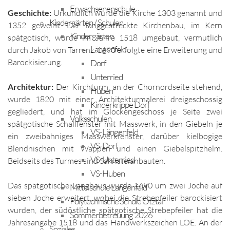
Erwachsenenschule
Geschichte:
Urkundlich wurde die Kirche 1303 genannt und
Kindergärten / Schulen
1352 geweiht. Der langgestreckte Kirchenbau, im Kern
Kindergärten
spätgotisch, wurde im Jahre 1518 umgebaut, vermutlich
Längenfeld
durch Jakob von Tarrenz. 1690 erfolgte eine Erweiterung und
Barockisierung.
Dorf
Unterried
Architektur:
Der Kirchturm, an der Chornordseite stehend,
Huben
wurde 1820 mit einer Architekturmalerei dreigeschossig
Kinderkrippe Dorf
gegliedert, und hat im Glockengeschoss je Seite zwei
Volksschulen
spätgotische Schallfenster mit Masswerk, in den Giebeln je
VS-Längenfeld
ein zweibahniges Masswerkfenster, darüber kielbogige
VS-Dorf
Blendnischen mit Wappen und einen Giebelspitzhelm.
VS-Unterried
Beidseits des Turmes sind Sakristeianbauten.
VS-Huben
Das spätgotische Langhaus wurde 1690 um zwei Joche auf
Mittelschule Längenfeld
sieben Joche erweitert, wobei die Strebepfeiler barockisiert
Polytechnische Schule Ötztal
wurden, der südöstliche spätgotische Strebepfeiler hat die
Sommerbetreuung 2026
Jahresangabe 1518 und das Handwerkszeichen LOE. An der
Soziales