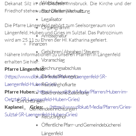
Waldaufseher
Dekanat Silz in der Diözese Innsbruck. Die Kirche und der
Bauhofleiter | Verwaltung
Friedhof stehen unter Denkmalschutz.
Legalisator
Die Pfarre Längenfeld gehört zum Seelsorgeraum von
Organigramm
Längenfeld, Huben und Gries im Sulztal. Das Patrozinium
Amtssignatur
wird am 25.11 zu Ehren der Hl. Katharina gefeiert.
Finanzen
Gebühren | Abgaben | Steuern
Nähere Informationen zu unseren Pfarren in Längenfeld
Voranschlag
erhalten Sie hier:
Rechnungsabschluss
Pfarre Längenfeld:
Bankverbindungen
https://www.dibk.at/Media/Pfarren/Laengenfeld-SR-
(
Laengenfeld-Huben-Gries)
Recyclinghofkarte
https://www.dibk.at/Media/Pfarren/Huben-im-
Pfarre Huben:
(
Elektronische Zustellung
Oetztal-SR-Laengenfeld-Huben-Gries)
Einrichtungen
https://www.dibk.at/Media/Pfarren/Gries-
Kaplanei Gries:
(
Gemeindeeinrichtungen
Sulztal-SR-Laengenfeld-Huben-Gries
)
Recyclinghof
Öffentliche Pfarr- und Gemeindebücherei
Längenfeld