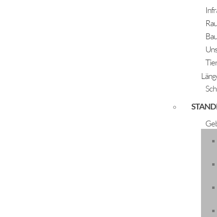
Inf
Rau
Bau
Uns
Tie
Läng
Sch
STAND
Advent
Geb
Es gibt keine Veranstaltungen in der gewählten 