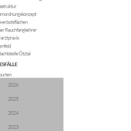
rastruktur
mordnungskonzept
verbotsflächen
er Rauchfangkehrer
rarztpraxis
enfeld
lachtstelle Ötztal
ESFÄLLE
urten
2026
2025
2024
Kategorie.
2023