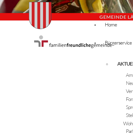
GEMEINDE L
Home
Bürgerservice
AKTUE
Amt
Neu
Ver
For
Spr
Ste
Woh
Par