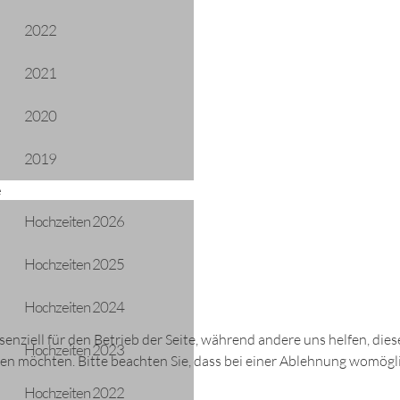
2022
2021
ADRESSE
Gemeinde Längenfeld
2020
Oberlängenfeld 72
6444 Längenfeld
2019
Telefon: +43 5253 5205
gemeinde@laengenfeld.gv.at
e
Hochzeiten 2026
Hochzeiten 2025
Hochzeiten 2024
senziell für den Betrieb der Seite, während andere uns helfen, di
Hochzeiten 2023
BARRIEREFREIHEITSERKLÄRUNG
DATENSCHUTZ
sen möchten. Bitte beachten Sie, dass bei einer Ablehnung womögli
Hochzeiten 2022