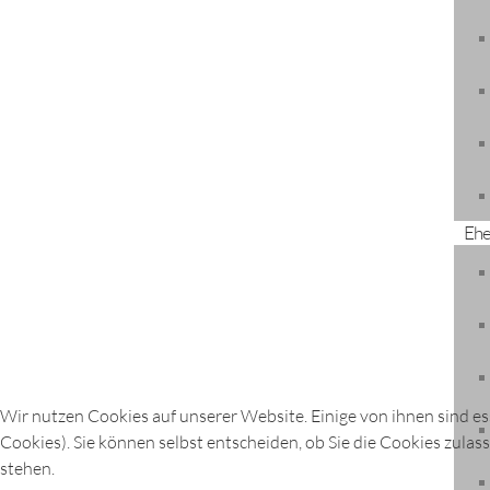
ÖFFNUNGSZEITEN
Montag - Freitag:
07:30 Uhr - 12:00 Uhr
Dienstag und Donnerstag:
14:00 Uhr - 17:00 Uhr
Eh
© Gemeinde Längenfeld
Wir nutzen Cookies auf unserer Website. Einige von ihnen sind es
Cookies). Sie können selbst entscheiden, ob Sie die Cookies zulas
stehen.