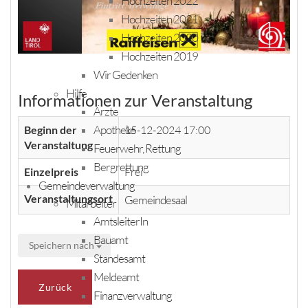
Hochzeiten 2022
Hochzeiten 2021
Hochzeiten 2020
Hochzeiten 2019
Wir Gedenken
Hilfe
Informationen zur Veranstaltung
Ärzte
Apotheke
Beginn der
15-12-2024 17:00
Veranstaltung
Feuerwehr, Rettung
Bergrettung
Einzelpreis
Frei
Gemeindeverwaltung
Veranstaltungsort
Gemeindesaal
Mitarbeiter
AmtsleiterIn
Bauamt
Speichern nach
Standesamt
Meldeamt
Zurück
Finanzverwaltung