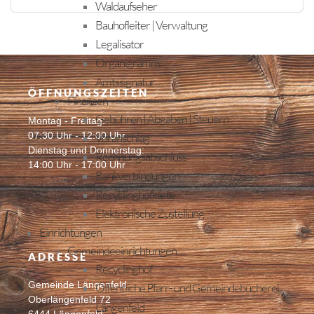
Waldaufseher
Bauhofleiter | Verwaltung
Legalisator
Organigramm
Amtssignatur
ÖFFNUNGSZEITEN
Finanzen
Gebühren | Abgaben | Steuern
Montag - Freitag:
07:30 Uhr - 12:00 Uhr
Voranschlag
Dienstag und Donnerstag:
Rechnungsabschluss
14:00 Uhr - 17:00 Uhr
Bankverbindungen
Recyclinghofkarte
Elektronische Zustellung
Einrichtungen
Gemeindeeinrichtungen
ADRESSE
Recyclinghof
Gemeinde Längenfeld
Öffentliche Pfarr- und Gemeindebücherei
Oberlängenfeld 72
Längenfeld