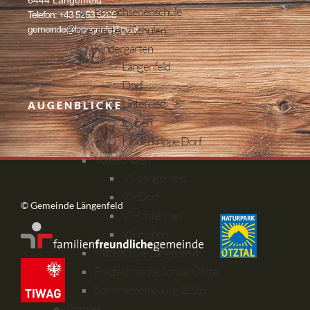
6444 Längenfeld
Erwachsenenschule
Telefon: +43 5253 5205
Kindergärten / Schulen
gemeinde@laengenfeld.gv.at
Kindergärten
Längenfeld
Dorf
Unterried
AUGENBLICKE
Huben
Kinderkrippe Dorf
Volksschulen
VS-Längenfeld
VS-Dorf
© Gemeinde Längenfeld
VS-Unterried
VS-Huben
Mittelschule Längenfeld
Polytechnische Schule Ötztal
Sommerbetreuung 2026
Soziales