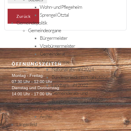
Wohn- und Pflegeheim
Sprengel Ötztal
Zurück
Gemeindepolitik
Gemeindeorgane
Bürgermeister
Vizebürgermeister
Gemeinderat
Wahlergebnisse
ÖFFNUNGSZEITEN
Nationalratswahl 2024
Montag - Freitag:
Bundespräsidentenwahl 2022
07:30 Uhr - 12:00 Uhr
Landtagswahl 2022
Dienstag und Donnerstag:
Gemeinderats- und
14:00 Uhr - 17:00 Uhr
Bürgermeisterwahl 2022
Sitzungsprotokolle
Archiv
Längenfeld