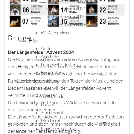
Hochzeiten 2022
Hochzeiten 2021
Hochzeiten 2020
Hochzeiten 2019
Wir Gedenken
Bruggen
Hilfe
Ärzte
Der Längenfelder Advent 2024
Apotheke
Die Wochen zwischen dem ersten Adventssonntag und
Feuerwehr, Rettung
dem Heiligen Abend wird in Längenfeld wieder durch
Bergrettung
verschiedene Angebote geprägt sein. Ein wenig Zeit in
Gemeindeverwaltung
Ruhe verbringen oder nur den Texten, der Musik und den
Liedern lauschen, das will der Längenfelder Advent
Mitarbeiter
vermitteln und anbieten.
AmtsleiterIn
Die besinnliche Zeit kann so Wirklichkeit werden. Du
Bauamt
musst es nur annehmen.
Standesamt
Der Längenfelder Advent ist inzwischen bereits Tradition
Meldeamt
geworden und doch immer noch durch die Vielfältigkeit
Finanzverwaltung
der einzelnen Fenster so einzigartig.