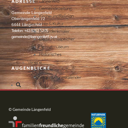
Unser Längenfeld
ADRESSE
Gemeindezeitung
Gemeinde Längenfeld
Kirche und Religion
Oberlängenfeld 72
Geschichte & Kultur
6444 Längenfeld
Kulturdenkmäler
Telefon: +43 5253 5205
gemeinde@laengenfeld.gv.at
Gedächtnisspeicher
Heimatmuseum
Historisches
Vereine
AUGENBLICKE
Vereine von A-Z
Veranstaltungskalender
© Gemeinde Längenfeld