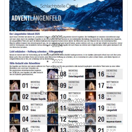
Schlachtstelle Ötztal
Standesfälle
Geburten
2026
2025
2024
2023
2022
2021
2020
2019
Ehe
Hochzeiten 2026
Hochzeiten 2025
Hochzeiten 2024
Hochzeiten 2023