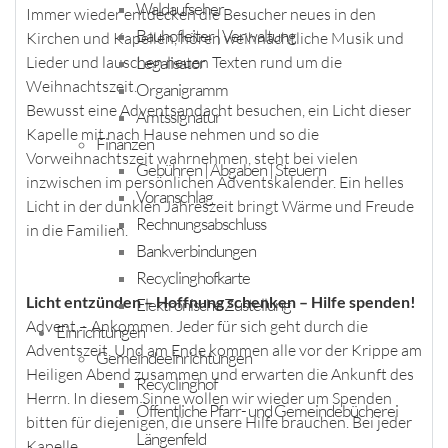
Waldaufseher
Immer wieder entdecken die Besucher neues in den
Bauhofleiter | Verwaltung
Kirchen und Kapellen, hören weihnachtliche Musik und
Legalisator
Lieder und lauschen neuen Texten rund um die
Weihnachtszeit.
Organigramm
Bewusst eine Adventsandacht besuchen, ein Licht dieser
Amtssignatur
Kapelle mit nach Hause nehmen und so die
Finanzen
Vorweihnachtszeit wahrnehmen, steht bei vielen
Gebühren | Abgaben | Steuern
inzwischen im persönlichen Adventskalender. Ein helles
Voranschlag
Licht in der dunklen Jahreszeit bringt Wärme und Freude
Rechnungsabschluss
in die Familien.
Bankverbindungen
Recyclinghofkarte
Licht entzünden – Hoffnung schenken – Hilfe spenden!
Elektronische Zustellung
Advent – Ankommen. Jeder für sich geht durch die
Einrichtungen
Adventszeit. Und am Ende kommen alle vor der Krippe am
Gemeindeeinrichtungen
Heiligen Abend zusammen und erwarten die Ankunft des
Recyclinghof
Herrn. In diesem Sinne wollen wir wieder um Spenden
Öffentliche Pfarr- und Gemeindebücherei
bitten für diejenigen, die unsere Hilfe brauchen. Bei jeder
Längenfeld
Kapelle