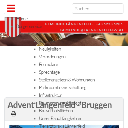
Home
GEMEINDE LÄNGENFELD -
+43 5253 5205
Bürgerservice
GEMEINDE@LAENGENFELD.GV.AT
Aktuelles
Amtstafel
Neuigkeiten
Verordnungen
Formulare
Sprechtage
Stellenanzeigen & Wohnungen
Parkraumbewirtschaftung
Infrastruktur
Advent Längenfeld - Bruggen
Raumordnungskonzept
Bauverbotsflächen
Unser Rauchfangkehrer
Tierarztpraxis Längenfeld