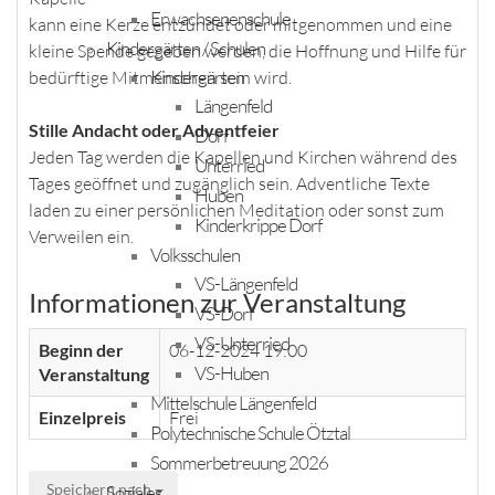
Erwachsenenschule
kann eine Kerze entzündet oder mitgenommen und eine
Kindergärten / Schulen
kleine Spende gegeben werden, die Hoffnung und Hilfe für
Kindergärten
bedürftige Mitmenschen sein wird.
Längenfeld
Stille Andacht oder Adventfeier
Dorf
Jeden Tag werden die Kapellen und Kirchen während des
Unterried
Tages geöffnet und zugänglich sein. Adventliche Texte
Huben
laden zu einer persönlichen Meditation oder sonst zum
Kinderkrippe Dorf
Verweilen ein.
Volksschulen
VS-Längenfeld
Informationen zur Veranstaltung
VS-Dorf
VS-Unterried
Beginn der
06-12-2024 19:00
VS-Huben
Veranstaltung
Mittelschule Längenfeld
Einzelpreis
Frei
Polytechnische Schule Ötztal
Sommerbetreuung 2026
Speichern nach
Soziales