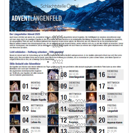
Schlachtstelle Ötztal
Standesfälle
Geburten
2026
2025
2024
2023
2022
2021
2020
2019
Ehe
Hochzeiten 2026
Hochzeiten 2025
Hochzeiten 2024
Hochzeiten 2023