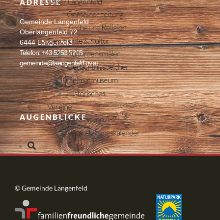
Unser Längenfeld
ADRESSE
Gemeindezeitung
Gemeinde Längenfeld
Kirche und Religion
Oberlängenfeld 72
Geschichte & Kultur
6444 Längenfeld
Kulturdenkmäler
Telefon: +43 5253 5205
gemeinde@laengenfeld.gv.at
Gedächtnisspeicher
Heimatmuseum
Historisches
Vereine
AUGENBLICKE
Vereine von A-Z
Veranstaltungskalender
© Gemeinde Längenfeld