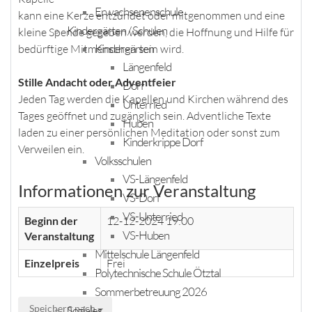
Erwachsenenschule
kann eine Kerze entzündet oder mitgenommen und eine
Kindergärten / Schulen
kleine Spende gegeben werden, die Hoffnung und Hilfe für
Kindergärten
bedürftige Mitmenschen sein wird.
Längenfeld
Stille Andacht oder Adventfeier
Dorf
Jeden Tag werden die Kapellen und Kirchen während des
Unterried
Tages geöffnet und zugänglich sein. Adventliche Texte
Huben
laden zu einer persönlichen Meditation oder sonst zum
Kinderkrippe Dorf
Verweilen ein.
Volksschulen
VS-Längenfeld
Informationen zur Veranstaltung
VS-Dorf
VS-Unterried
Beginn der
12-12-2024 19:00
VS-Huben
Veranstaltung
Mittelschule Längenfeld
Einzelpreis
Frei
Polytechnische Schule Ötztal
Sommerbetreuung 2026
Speichern nach
Soziales