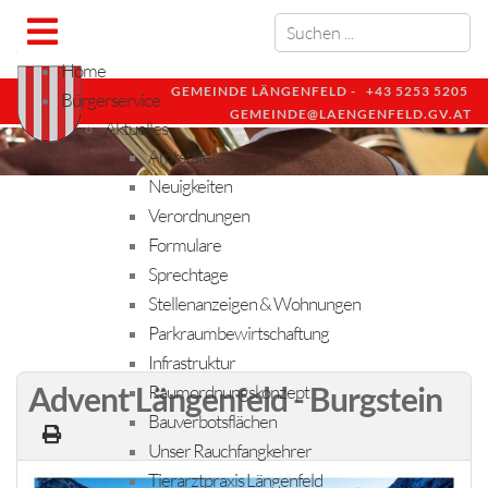
Home
GEMEINDE LÄNGENFELD -
+43 5253 5205
Bürgerservice
GEMEINDE@LAENGENFELD.GV.AT
Aktuelles
Amtstafel
Neuigkeiten
Verordnungen
Formulare
Sprechtage
Stellenanzeigen & Wohnungen
Parkraumbewirtschaftung
Infrastruktur
Advent Längenfeld - Burgstein
Raumordnungskonzept
Bauverbotsflächen
Unser Rauchfangkehrer
Tierarztpraxis Längenfeld