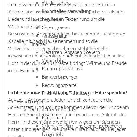
Waldaufseher
Immer wieder entdecken die Besucher neues in den
Bauhofleiter | Verwaltung
Kirchen und Kapellen, hören weihnachtliche Musik und
Legalisator
Lieder und lauschen neuen Texten rund um die
Weihnachtszeit.
Organigramm
Bewusst eine Adventsandacht besuchen, ein Licht dieser
Amtssignatur
Kapelle mit nach Hause nehmen und so die
Finanzen
Vorweihnachtszeit wahrnehmen, steht bei vielen
Gebühren | Abgaben | Steuern
inzwischen im persönlichen Adventskalender. Ein helles
Voranschlag
Licht in der dunklen Jahreszeit bringt Wärme und Freude
Rechnungsabschluss
in die Familien.
Bankverbindungen
Recyclinghofkarte
Licht entzünden – Hoffnung schenken – Hilfe spenden!
Elektronische Zustellung
Advent – Ankommen. Jeder für sich geht durch die
Einrichtungen
Adventszeit. Und am Ende kommen alle vor der Krippe am
Gemeindeeinrichtungen
Heiligen Abend zusammen und erwarten die Ankunft des
Recyclinghof
Herrn. In diesem Sinne wollen wir wieder um Spenden
Öffentliche Pfarr- und Gemeindebücherei
bitten für diejenigen, die unsere Hilfe brauchen. Bei jeder
Längenfeld
Kapelle