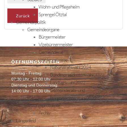
Wohn- und Pflegeheim
Sprengel Ötztal
Zurück
Gemeindepolitik
Gemeindeorgane
Bürgermeister
Vizebürgermeister
Gemeinderat
Wahlergebnisse
ÖFFNUNGSZEITEN
Nationalratswahl 2024
Montag - Freitag:
Bundespräsidentenwahl 2022
07:30 Uhr - 12:00 Uhr
Landtagswahl 2022
Dienstag und Donnerstag:
Gemeinderats- und
14:00 Uhr - 17:00 Uhr
Bürgermeisterwahl 2022
Sitzungsprotokolle
Archiv
Längenfeld