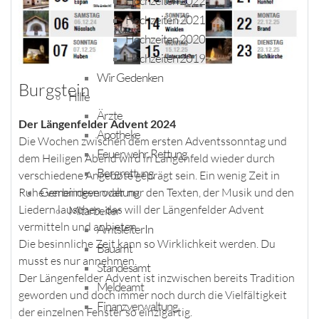
Hochzeiten 2022
Hochzeiten 2021
Hochzeiten 2020
Hochzeiten 2019
Wir Gedenken
Burgstein
Hilfe
Ärzte
Der Längenfelder Advent 2024
Apotheke
Die Wochen zwischen dem ersten Adventssonntag und
Feuerwehr, Rettung
dem Heiligen Abend wird in Längenfeld wieder durch
Bergrettung
verschiedene Angebote geprägt sein. Ein wenig Zeit in
Gemeindeverwaltung
Ruhe verbringen oder nur den Texten, der Musik und den
Liedern lauschen, das will der Längenfelder Advent
Mitarbeiter
vermitteln und anbieten.
AmtsleiterIn
Die besinnliche Zeit kann so Wirklichkeit werden. Du
Bauamt
musst es nur annehmen.
Standesamt
Der Längenfelder Advent ist inzwischen bereits Tradition
Meldeamt
geworden und doch immer noch durch die Vielfältigkeit
Finanzverwaltung
der einzelnen Fenster so einzigartig.