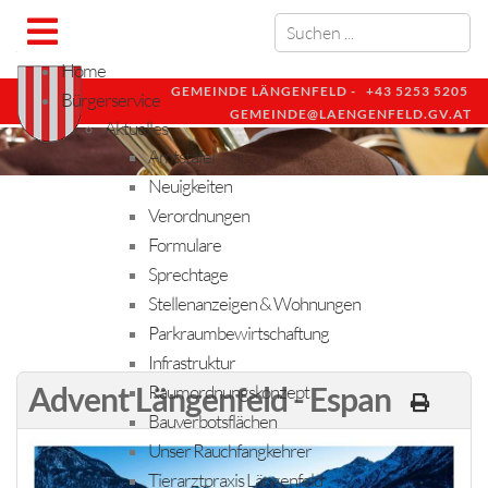
Home
GEMEINDE LÄNGENFELD -
+43 5253 5205
Bürgerservice
GEMEINDE@LAENGENFELD.GV.AT
Aktuelles
Amtstafel
Neuigkeiten
Verordnungen
Formulare
Sprechtage
Stellenanzeigen & Wohnungen
Parkraumbewirtschaftung
Infrastruktur
Advent Längenfeld - Espan
Raumordnungskonzept
Bauverbotsflächen
Unser Rauchfangkehrer
Tierarztpraxis Längenfeld