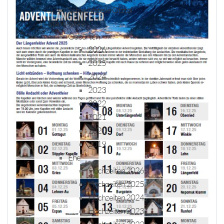
Schlachtstelle Ötztal
Standesfälle
Geburten
2026
2025
2024
2023
2022
2021
2020
2019
Ehe
Hochzeiten 2026
Hochzeiten 2025
Hochzeiten 2024
Hochzeiten 2023