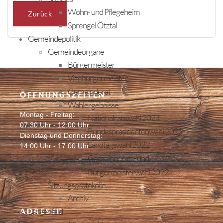
Wohn- und Pflegeheim
Zurück
Sprengel Ötztal
Gemeindepolitik
Gemeindeorgane
Bürgermeister
Vizebürgermeister
Gemeinderat
ÖFFNUNGSZEITEN
Wahlergebnisse
Montag - Freitag:
Nationalratswahl 2024
07:30 Uhr - 12:00 Uhr
Bundespräsidentenwahl 2022
Dienstag und Donnerstag:
Landtagswahl 2022
14:00 Uhr - 17:00 Uhr
Gemeinderats- und
Bürgermeisterwahl 2022
Sitzungsprotokolle
Archiv
Längenfeld
ADRESSE