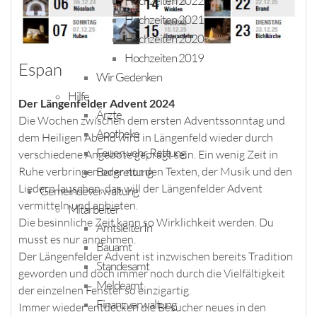
Hochzeiten 2022
Hochzeiten 2021
Hochzeiten 2020
Hochzeiten 2019
Espan
Wir Gedenken
Hilfe
Der Längenfelder Advent 2024
Ärzte
Die Wochen zwischen dem ersten Adventssonntag und
Apotheke
dem Heiligen Abend wird in Längenfeld wieder durch
Feuerwehr, Rettung
verschiedene Angebote geprägt sein. Ein wenig Zeit in
Bergrettung
Ruhe verbringen oder nur den Texten, der Musik und den
Liedern lauschen, das will der Längenfelder Advent
Gemeindeverwaltung
vermitteln und anbieten.
Mitarbeiter
Die besinnliche Zeit kann so Wirklichkeit werden. Du
AmtsleiterIn
musst es nur annehmen.
Bauamt
Der Längenfelder Advent ist inzwischen bereits Tradition
Standesamt
geworden und doch immer noch durch die Vielfältigkeit
Meldeamt
der einzelnen Fenster so einzigartig.
Finanzverwaltung
Immer wieder entdecken die Besucher neues in den