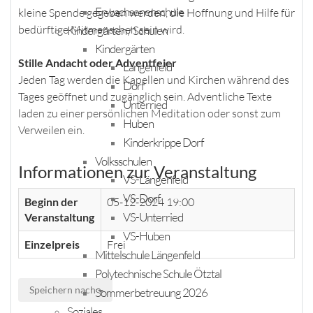
Erwachsenenschule
kleine Spende gegeben werden, die Hoffnung und Hilfe für
bedürftige Mitmenschen sein wird.
Kindergärten / Schulen
Kindergärten
Stille Andacht oder Adventfeier
Längenfeld
Jeden Tag werden die Kapellen und Kirchen während des
Dorf
Tages geöffnet und zugänglich sein. Adventliche Texte
Unterried
laden zu einer persönlichen Meditation oder sonst zum
Huben
Verweilen ein.
Kinderkrippe Dorf
Volksschulen
Informationen zur Veranstaltung
VS-Längenfeld
VS-Dorf
Beginn der
05-12-2024 19:00
VS-Unterried
Veranstaltung
VS-Huben
Einzelpreis
Frei
Mittelschule Längenfeld
Polytechnische Schule Ötztal
Speichern nach
Sommerbetreuung 2026
Soziales