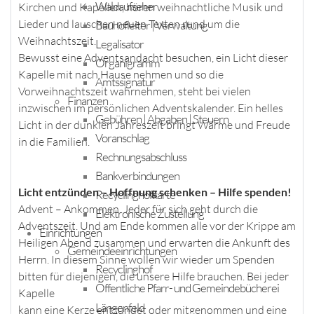
Waldaufseher
Kirchen und Kapellen, hören weihnachtliche Musik und
Lieder und lauschen neuen Texten rund um die
Bauhofleiter | Verwaltung
Weihnachtszeit.
Legalisator
Bewusst eine Adventsandacht besuchen, ein Licht dieser
Organigramm
Kapelle mit nach Hause nehmen und so die
Amtssignatur
Vorweihnachtszeit wahrnehmen, steht bei vielen
Finanzen
inzwischen im persönlichen Adventskalender. Ein helles
Gebühren | Abgaben | Steuern
Licht in der dunklen Jahreszeit bringt Wärme und Freude
Voranschlag
in die Familien.
Rechnungsabschluss
Bankverbindungen
Licht entzünden – Hoffnung schenken – Hilfe spenden!
Recyclinghofkarte
Advent – Ankommen. Jeder für sich geht durch die
Elektronische Zustellung
Adventszeit. Und am Ende kommen alle vor der Krippe am
Einrichtungen
Heiligen Abend zusammen und erwarten die Ankunft des
Gemeindeeinrichtungen
Herrn. In diesem Sinne wollen wir wieder um Spenden
Recyclinghof
bitten für diejenigen, die unsere Hilfe brauchen. Bei jeder
Öffentliche Pfarr- und Gemeindebücherei
Kapelle
Längenfeld
kann eine Kerze entzündet oder mitgenommen und eine