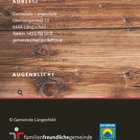
Unser Längenfeld
ADRESSE
Gemeindezeitung
Gemeinde Längenfeld
Kirche und Religion
Oberlängenfeld 72
Geschichte & Kultur
6444 Längenfeld
Kulturdenkmäler
Telefon: +43 5253 5205
gemeinde@laengenfeld.gv.at
Gedächtnisspeicher
Heimatmuseum
Historisches
Vereine
AUGENBLICKE
Vereine von A-Z
Veranstaltungskalender
© Gemeinde Längenfeld