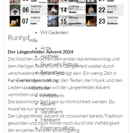
Hochzeiten 2022
Hochzeiten 2021
Hochzeiten 2020
Hochzeiten 2019
Wir Gedenken
Runhof
Hilfe
Ärzte
Der Längenfelder Advent 2024
Apotheke
Die Wochen zwischen dem ersten Adventssonntag und
Feuerwehr, Rettung
dem Heiligen Abend wird in Längenfeld wieder durch
Bergrettung
verschiedene Angebote geprägt sein. Ein wenig Zeit in
Gemeindeverwaltung
Ruhe verbringen oder nur den Texten, der Musik und den
Liedern lauschen, das will der Längenfelder Advent
Mitarbeiter
vermitteln und anbieten.
AmtsleiterIn
Die besinnliche Zeit kann so Wirklichkeit werden. Du
Bauamt
musst es nur annehmen.
Standesamt
Der Längenfelder Advent ist inzwischen bereits Tradition
Meldeamt
geworden und doch immer noch durch die Vielfältigkeit
Finanzverwaltung
der einzelnen Fenster so einzigartig.