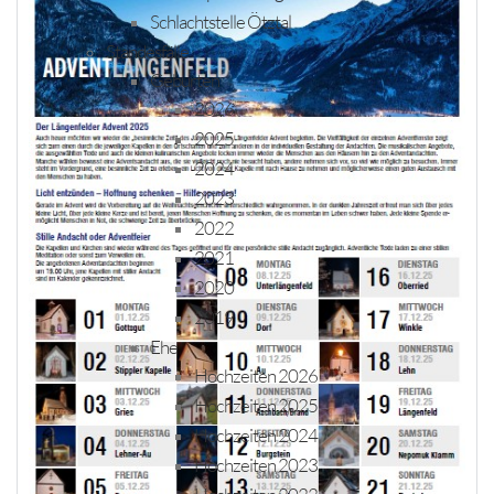
Schlachtstelle Ötztal
Standesfälle
Geburten
2026
2025
2024
2023
2022
2021
2020
2019
Ehe
Hochzeiten 2026
Hochzeiten 2025
Hochzeiten 2024
Hochzeiten 2023