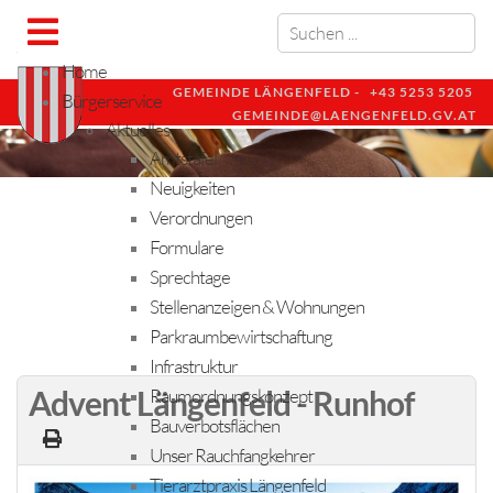
Home
GEMEINDE LÄNGENFELD -
+43 5253 5205
Bürgerservice
GEMEINDE@LAENGENFELD.GV.AT
Aktuelles
Amtstafel
Neuigkeiten
Verordnungen
Formulare
Sprechtage
Stellenanzeigen & Wohnungen
Parkraumbewirtschaftung
Infrastruktur
Advent Längenfeld - Runhof
Raumordnungskonzept
Bauverbotsflächen
Unser Rauchfangkehrer
Tierarztpraxis Längenfeld