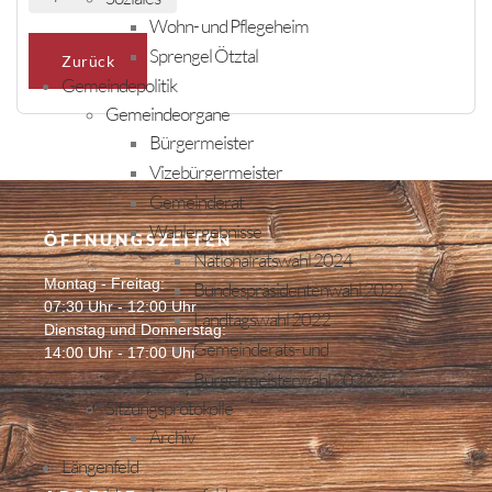
Wohn- und Pflegeheim
Sprengel Ötztal
Zurück
Gemeindepolitik
Gemeindeorgane
Bürgermeister
Vizebürgermeister
Gemeinderat
Wahlergebnisse
ÖFFNUNGSZEITEN
Nationalratswahl 2024
Montag - Freitag:
Bundespräsidentenwahl 2022
07:30 Uhr - 12:00 Uhr
Landtagswahl 2022
Dienstag und Donnerstag:
Gemeinderats- und
14:00 Uhr - 17:00 Uhr
Bürgermeisterwahl 2022
Sitzungsprotokolle
Archiv
Längenfeld