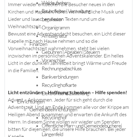
Waldaufseher
Immer wieder entdecken die Besucher neues in den
Bauhofleiter | Verwaltung
Kirchen und Kapellen, hören weihnachtliche Musik und
Legalisator
Lieder und lauschen neuen Texten rund um die
Weihnachtszeit.
Organigramm
Bewusst eine Adventsandacht besuchen, ein Licht dieser
Amtssignatur
Kapelle mit nach Hause nehmen und so die
Finanzen
Vorweihnachtszeit wahrnehmen, steht bei vielen
Gebühren | Abgaben | Steuern
inzwischen im persönlichen Adventskalender. Ein helles
Voranschlag
Licht in der dunklen Jahreszeit bringt Wärme und Freude
Rechnungsabschluss
in die Familien.
Bankverbindungen
Recyclinghofkarte
Licht entzünden – Hoffnung schenken – Hilfe spenden!
Elektronische Zustellung
Advent – Ankommen. Jeder für sich geht durch die
Einrichtungen
Adventszeit. Und am Ende kommen alle vor der Krippe am
Gemeindeeinrichtungen
Heiligen Abend zusammen und erwarten die Ankunft des
Recyclinghof
Herrn. In diesem Sinne wollen wir wieder um Spenden
Öffentliche Pfarr- und Gemeindebücherei
bitten für diejenigen, die unsere Hilfe brauchen. Bei jeder
Längenfeld
Kapelle