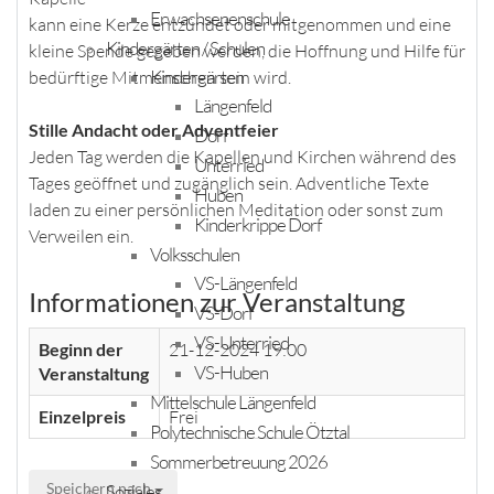
Erwachsenenschule
kann eine Kerze entzündet oder mitgenommen und eine
Kindergärten / Schulen
kleine Spende gegeben werden, die Hoffnung und Hilfe für
Kindergärten
bedürftige Mitmenschen sein wird.
Längenfeld
Stille Andacht oder Adventfeier
Dorf
Jeden Tag werden die Kapellen und Kirchen während des
Unterried
Tages geöffnet und zugänglich sein. Adventliche Texte
Huben
laden zu einer persönlichen Meditation oder sonst zum
Kinderkrippe Dorf
Verweilen ein.
Volksschulen
VS-Längenfeld
Informationen zur Veranstaltung
VS-Dorf
VS-Unterried
Beginn der
21-12-2024 19:00
VS-Huben
Veranstaltung
Mittelschule Längenfeld
Einzelpreis
Frei
Polytechnische Schule Ötztal
Sommerbetreuung 2026
Speichern nach
Soziales