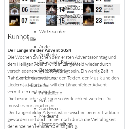
Hochzeiten 2022
Hochzeiten 2021
Hochzeiten 2020
Hochzeiten 2019
Wir Gedenken
Runhof
Hilfe
Ärzte
Der Längenfelder Advent 2024
Apotheke
Die Wochen zwischen dem ersten Adventssonntag und
Feuerwehr, Rettung
dem Heiligen Abend wird in Längenfeld wieder durch
Bergrettung
verschiedene Angebote geprägt sein. Ein wenig Zeit in
Gemeindeverwaltung
Ruhe verbringen oder nur den Texten, der Musik und den
Liedern lauschen, das will der Längenfelder Advent
Mitarbeiter
vermitteln und anbieten.
AmtsleiterIn
Die besinnliche Zeit kann so Wirklichkeit werden. Du
Bauamt
musst es nur annehmen.
Standesamt
Der Längenfelder Advent ist inzwischen bereits Tradition
Meldeamt
geworden und doch immer noch durch die Vielfältigkeit
Finanzverwaltung
der einzelnen Fenster so einzigartig.