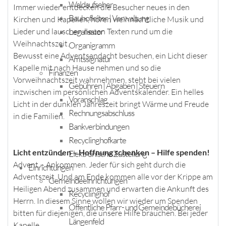
Waldaufseher
Immer wieder entdecken die Besucher neues in den
Bauhofleiter | Verwaltung
Kirchen und Kapellen, hören weihnachtliche Musik und
Legalisator
Lieder und lauschen neuen Texten rund um die
Weihnachtszeit.
Organigramm
Bewusst eine Adventsandacht besuchen, ein Licht dieser
Amtssignatur
Kapelle mit nach Hause nehmen und so die
Finanzen
Vorweihnachtszeit wahrnehmen, steht bei vielen
Gebühren | Abgaben | Steuern
inzwischen im persönlichen Adventskalender. Ein helles
Voranschlag
Licht in der dunklen Jahreszeit bringt Wärme und Freude
Rechnungsabschluss
in die Familien.
Bankverbindungen
Recyclinghofkarte
Licht entzünden – Hoffnung schenken – Hilfe spenden!
Elektronische Zustellung
Advent – Ankommen. Jeder für sich geht durch die
Einrichtungen
Adventszeit. Und am Ende kommen alle vor der Krippe am
Gemeindeeinrichtungen
Heiligen Abend zusammen und erwarten die Ankunft des
Recyclinghof
Herrn. In diesem Sinne wollen wir wieder um Spenden
Öffentliche Pfarr- und Gemeindebücherei
bitten für diejenigen, die unsere Hilfe brauchen. Bei jeder
Längenfeld
Kapelle