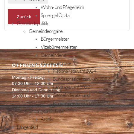
Wohn- und Pflegeheim
Sprengel Ötztal
Zurück
Gemeindepolitik
Gemeindeorgane
Bürgermeister
Vizebürgermeister
Gemeinderat
Wahlergebnisse
ÖFFNUNGSZEITEN
Nationalratswahl 2024
Montag - Freitag:
Bundespräsidentenwahl 2022
07:30 Uhr - 12:00 Uhr
Landtagswahl 2022
Dienstag und Donnerstag:
Gemeinderats- und
14:00 Uhr - 17:00 Uhr
Bürgermeisterwahl 2022
Sitzungsprotokolle
Archiv
Längenfeld