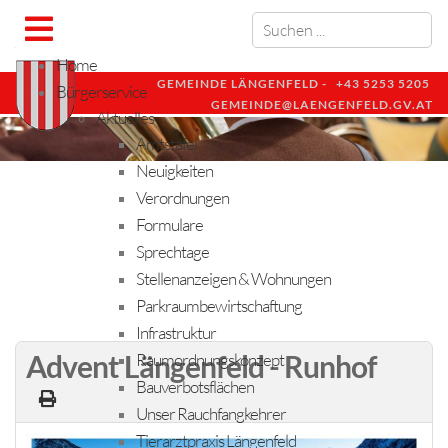
Home
GEMEINDE LÄNGENFELD -
+43 5253 5205
Bürgerservice
GEMEINDE@LAENGENFELD.GV.AT
Aktuelles
Amtstafel
Neuigkeiten
Verordnungen
Formulare
Sprechtage
Stellenanzeigen & Wohnungen
Parkraumbewirtschaftung
Infrastruktur
Advent Längenfeld - Runhof
Raumordnungskonzept
Bauverbotsflächen
Unser Rauchfangkehrer
Tierarztpraxis Längenfeld