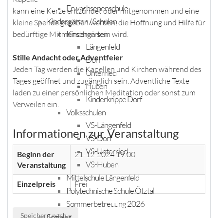
Erwachsenenschule
kann eine Kerze entzündet oder mitgenommen und eine
Kindergärten / Schulen
kleine Spende gegeben werden, die Hoffnung und Hilfe für
Kindergärten
bedürftige Mitmenschen sein wird.
Längenfeld
Stille Andacht oder Adventfeier
Dorf
Jeden Tag werden die Kapellen und Kirchen während des
Unterried
Tages geöffnet und zugänglich sein. Adventliche Texte
Huben
laden zu einer persönlichen Meditation oder sonst zum
Kinderkrippe Dorf
Verweilen ein.
Volksschulen
VS-Längenfeld
Informationen zur Veranstaltung
VS-Dorf
VS-Unterried
Beginn der
21-12-2024 19:00
VS-Huben
Veranstaltung
Mittelschule Längenfeld
Einzelpreis
Frei
Polytechnische Schule Ötztal
Sommerbetreuung 2026
Speichern nach
Soziales