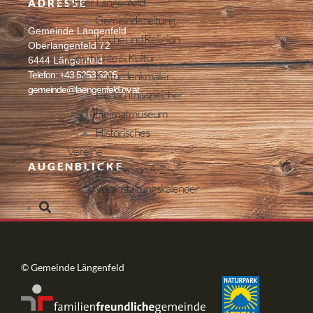
Unser Längenfeld
ADRESSE
Gemeindezeitung
Gemeinde Längenfeld
Kirche und Religion
Oberlängenfeld 72
Geschichte & Kultur
6444 Längenfeld
Kulturdenkmäler
Telefon: +43 5253 5205
gemeinde@laengenfeld.gv.at
Gedächtnisspeicher
Heimatmuseum
Historisches
Vereine
AUGENBLICKE
Vereine von A-Z
Veranstaltungskalender
© Gemeinde Längenfeld