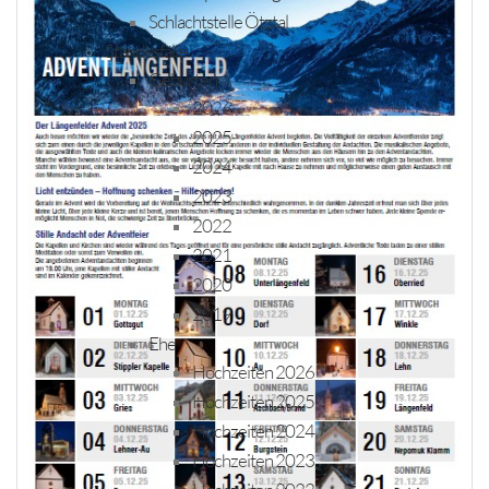
Schlachtstelle Ötztal
Standesfälle
Geburten
2026
2025
2024
2023
2022
2021
2020
2019
Ehe
Hochzeiten 2026
Hochzeiten 2025
Hochzeiten 2024
Hochzeiten 2023