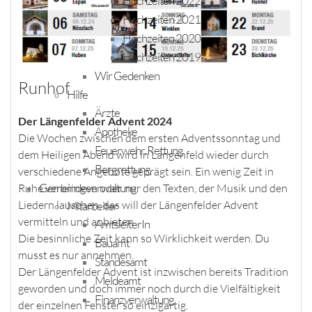
Hochzeiten 2022
Hochzeiten 2021
Hochzeiten 2020
Hochzeiten 2019
Wir Gedenken
Runhof
Hilfe
Ärzte
Der Längenfelder Advent 2024
Apotheke
Die Wochen zwischen dem ersten Adventssonntag und
Feuerwehr, Rettung
dem Heiligen Abend wird in Längenfeld wieder durch
Bergrettung
verschiedene Angebote geprägt sein. Ein wenig Zeit in
Gemeindeverwaltung
Ruhe verbringen oder nur den Texten, der Musik und den
Liedern lauschen, das will der Längenfelder Advent
Mitarbeiter
vermitteln und anbieten.
AmtsleiterIn
Die besinnliche Zeit kann so Wirklichkeit werden. Du
Bauamt
musst es nur annehmen.
Standesamt
Der Längenfelder Advent ist inzwischen bereits Tradition
Meldeamt
geworden und doch immer noch durch die Vielfältigkeit
Finanzverwaltung
der einzelnen Fenster so einzigartig.