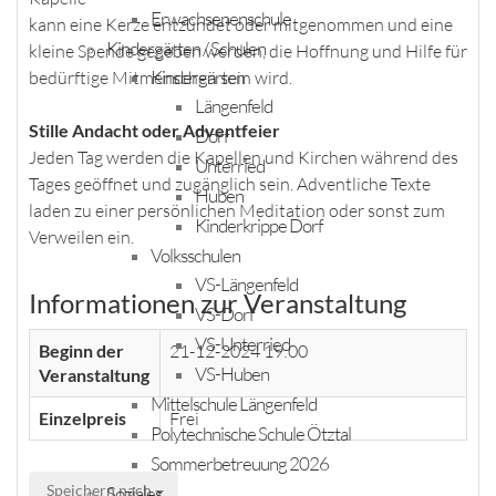
Erwachsenenschule
kann eine Kerze entzündet oder mitgenommen und eine
Kindergärten / Schulen
kleine Spende gegeben werden, die Hoffnung und Hilfe für
Kindergärten
bedürftige Mitmenschen sein wird.
Längenfeld
Stille Andacht oder Adventfeier
Dorf
Jeden Tag werden die Kapellen und Kirchen während des
Unterried
Tages geöffnet und zugänglich sein. Adventliche Texte
Huben
laden zu einer persönlichen Meditation oder sonst zum
Kinderkrippe Dorf
Verweilen ein.
Volksschulen
VS-Längenfeld
Informationen zur Veranstaltung
VS-Dorf
VS-Unterried
Beginn der
21-12-2024 19:00
VS-Huben
Veranstaltung
Mittelschule Längenfeld
Einzelpreis
Frei
Polytechnische Schule Ötztal
Sommerbetreuung 2026
Speichern nach
Soziales