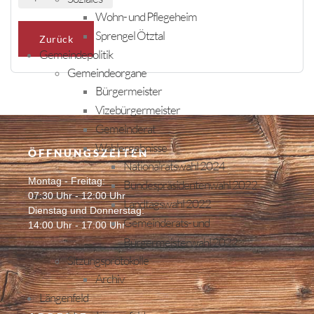
Wohn- und Pflegeheim
Sprengel Ötztal
Zurück
Gemeindepolitik
Gemeindeorgane
Bürgermeister
Vizebürgermeister
Gemeinderat
Wahlergebnisse
ÖFFNUNGSZEITEN
Nationalratswahl 2024
Montag - Freitag:
Bundespräsidentenwahl 2022
07:30 Uhr - 12:00 Uhr
Landtagswahl 2022
Dienstag und Donnerstag:
Gemeinderats- und
14:00 Uhr - 17:00 Uhr
Bürgermeisterwahl 2022
Sitzungsprotokolle
Archiv
Längenfeld