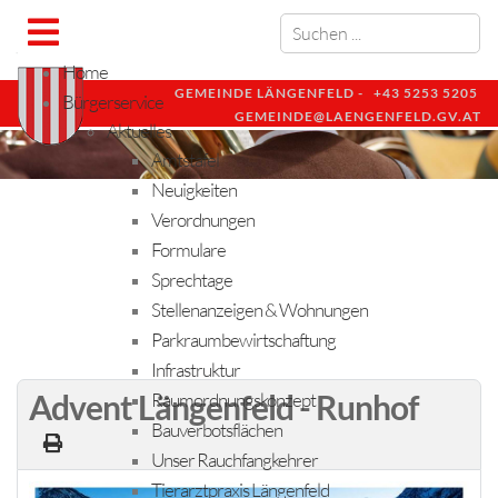
Home
GEMEINDE LÄNGENFELD -
+43 5253 5205
Bürgerservice
GEMEINDE@LAENGENFELD.GV.AT
Aktuelles
Amtstafel
Neuigkeiten
Verordnungen
Formulare
Sprechtage
Stellenanzeigen & Wohnungen
Parkraumbewirtschaftung
Infrastruktur
Advent Längenfeld - Runhof
Raumordnungskonzept
Bauverbotsflächen
Unser Rauchfangkehrer
Tierarztpraxis Längenfeld