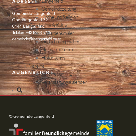
Unser Längenfeld
ADRESSE
Gemeindezeitung
Gemeinde Längenfeld
Kirche und Religion
Oberlängenfeld 72
Geschichte & Kultur
6444 Längenfeld
Kulturdenkmäler
Telefon: +43 5253 5205
gemeinde@laengenfeld.gv.at
Gedächtnisspeicher
Heimatmuseum
Historisches
Vereine
AUGENBLICKE
Vereine von A-Z
Veranstaltungskalender
© Gemeinde Längenfeld