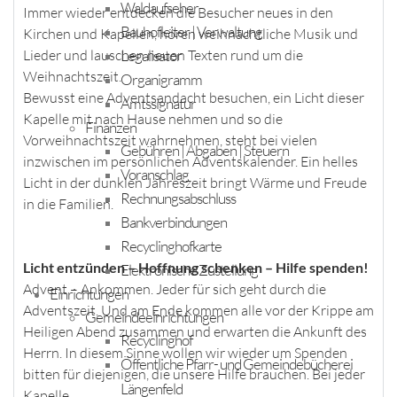
Waldaufseher
Immer wieder entdecken die Besucher neues in den
Bauhofleiter | Verwaltung
Kirchen und Kapellen, hören weihnachtliche Musik und
Legalisator
Lieder und lauschen neuen Texten rund um die
Weihnachtszeit.
Organigramm
Bewusst eine Adventsandacht besuchen, ein Licht dieser
Amtssignatur
Kapelle mit nach Hause nehmen und so die
Finanzen
Vorweihnachtszeit wahrnehmen, steht bei vielen
Gebühren | Abgaben | Steuern
inzwischen im persönlichen Adventskalender. Ein helles
Voranschlag
Licht in der dunklen Jahreszeit bringt Wärme und Freude
Rechnungsabschluss
in die Familien.
Bankverbindungen
Recyclinghofkarte
Licht entzünden – Hoffnung schenken – Hilfe spenden!
Elektronische Zustellung
Advent – Ankommen. Jeder für sich geht durch die
Einrichtungen
Adventszeit. Und am Ende kommen alle vor der Krippe am
Gemeindeeinrichtungen
Heiligen Abend zusammen und erwarten die Ankunft des
Recyclinghof
Herrn. In diesem Sinne wollen wir wieder um Spenden
Öffentliche Pfarr- und Gemeindebücherei
bitten für diejenigen, die unsere Hilfe brauchen. Bei jeder
Längenfeld
Kapelle