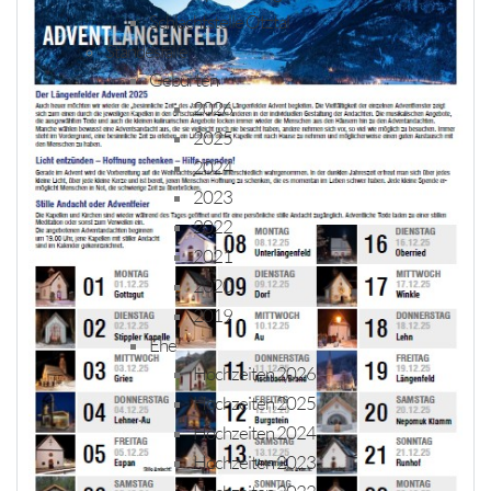
Schlachtstelle Ötztal
Standesfälle
Geburten
2026
2025
2024
2023
2022
2021
2020
2019
Ehe
Hochzeiten 2026
Hochzeiten 2025
Hochzeiten 2024
Hochzeiten 2023