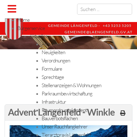
Home
GEMEINDE LÄNGENFELD -
+43 5253 5205
Bürgerservice
GEMEINDE@LAENGENFELD.GV.AT
Aktuelles
Amtstafel
Neuigkeiten
Verordnungen
Formulare
Sprechtage
Stellenanzeigen & Wohnungen
Parkraumbewirtschaftung
Infrastruktur
Advent Längenfeld - Winkle
Raumordnungskonzept
Bauverbotsflächen
Unser Rauchfangkehrer
Tierarztpraxis Längenfeld