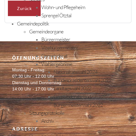
Wohn- und Pflegeheim
Zurück
Sprengel Ötztal
Gemeindepolitik
Gemeindeorgane
Bürgermeister
Vizebürgermeister
Gemeinderat
ÖFFNUNGSZEITEN
Wahlergebnisse
Montag - Freitag:
Nationalratswahl 2024
07:30 Uhr - 12:00 Uhr
Bundespräsidentenwahl 2022
Dienstag und Donnerstag:
Landtagswahl 2022
14:00 Uhr - 17:00 Uhr
Gemeinderats- und
Bürgermeisterwahl 2022
Sitzungsprotokolle
Archiv
Längenfeld
ADRESSE