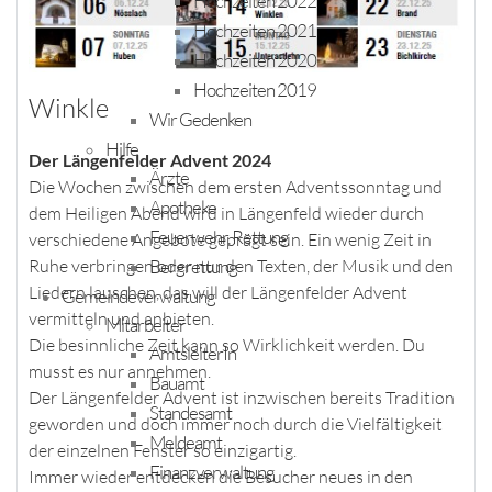
Hochzeiten 2022
Hochzeiten 2021
Hochzeiten 2020
Hochzeiten 2019
Winkle
Wir Gedenken
Hilfe
Der Längenfelder Advent 2024
Ärzte
Die Wochen zwischen dem ersten Adventssonntag und
Apotheke
dem Heiligen Abend wird in Längenfeld wieder durch
Feuerwehr, Rettung
verschiedene Angebote geprägt sein. Ein wenig Zeit in
Bergrettung
Ruhe verbringen oder nur den Texten, der Musik und den
Liedern lauschen, das will der Längenfelder Advent
Gemeindeverwaltung
vermitteln und anbieten.
Mitarbeiter
Die besinnliche Zeit kann so Wirklichkeit werden. Du
AmtsleiterIn
musst es nur annehmen.
Bauamt
Der Längenfelder Advent ist inzwischen bereits Tradition
Standesamt
geworden und doch immer noch durch die Vielfältigkeit
Meldeamt
der einzelnen Fenster so einzigartig.
Finanzverwaltung
Immer wieder entdecken die Besucher neues in den