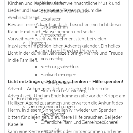
Waldaufseher
Kirchen und Kapellen, hören weihnachtliche Musik und
Lieder und lauschen neuen Texten rund um die
Bauhofleiter | Verwaltung
Weihnachtszeit.
Legalisator
Bewusst eine Adventsandacht besuchen, ein Licht dieser
Organigramm
Kapelle mit nach Hause nehmen und so die
Amtssignatur
Vorweihnachtszeit wahrnehmen, steht bei vielen
Finanzen
inzwischen im persönlichen Adventskalender. Ein helles
Gebühren | Abgaben | Steuern
Licht in der dunklen Jahreszeit bringt Wärme und Freude
Voranschlag
in die Familien.
Rechnungsabschluss
Bankverbindungen
Licht entzünden – Hoffnung schenken – Hilfe spenden!
Recyclinghofkarte
Advent – Ankommen. Jeder für sich geht durch die
Elektronische Zustellung
Adventszeit. Und am Ende kommen alle vor der Krippe am
Einrichtungen
Heiligen Abend zusammen und erwarten die Ankunft des
Gemeindeeinrichtungen
Herrn. In diesem Sinne wollen wir wieder um Spenden
Recyclinghof
bitten für diejenigen, die unsere Hilfe brauchen. Bei jeder
Öffentliche Pfarr- und Gemeindebücherei
Kapelle
Längenfeld
kann eine Kerze entzündet oder mitgenommen und eine