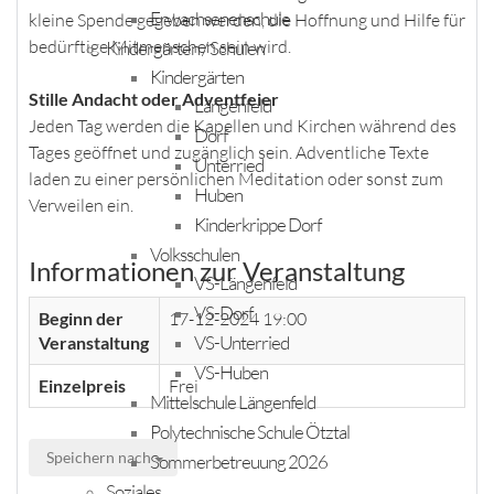
Erwachsenenschule
kleine Spende gegeben werden, die Hoffnung und Hilfe für
bedürftige Mitmenschen sein wird.
Kindergärten / Schulen
Kindergärten
Stille Andacht oder Adventfeier
Längenfeld
Jeden Tag werden die Kapellen und Kirchen während des
Dorf
Tages geöffnet und zugänglich sein. Adventliche Texte
Unterried
laden zu einer persönlichen Meditation oder sonst zum
Huben
Verweilen ein.
Kinderkrippe Dorf
Volksschulen
Informationen zur Veranstaltung
VS-Längenfeld
VS-Dorf
Beginn der
17-12-2024 19:00
VS-Unterried
Veranstaltung
VS-Huben
Einzelpreis
Frei
Mittelschule Längenfeld
Polytechnische Schule Ötztal
Speichern nach
Sommerbetreuung 2026
Soziales