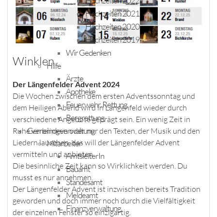
Hochzeiten 2022
Hochzeiten 2021
Hochzeiten 2020
Hochzeiten 2019
Wir Gedenken
Winklen
Hilfe
Ärzte
Der Längenfelder Advent 2024
Apotheke
Die Wochen zwischen dem ersten Adventssonntag und
Feuerwehr, Rettung
dem Heiligen Abend wird in Längenfeld wieder durch
Bergrettung
verschiedene Angebote geprägt sein. Ein wenig Zeit in
Gemeindeverwaltung
Ruhe verbringen oder nur den Texten, der Musik und den
Liedern lauschen, das will der Längenfelder Advent
Mitarbeiter
vermitteln und anbieten.
AmtsleiterIn
Die besinnliche Zeit kann so Wirklichkeit werden. Du
Bauamt
musst es nur annehmen.
Standesamt
Der Längenfelder Advent ist inzwischen bereits Tradition
Meldeamt
geworden und doch immer noch durch die Vielfältigkeit
Finanzverwaltung
der einzelnen Fenster so einzigartig.