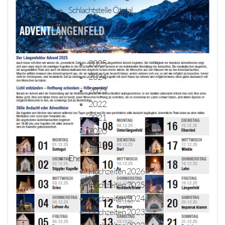
Schlachtstelle Ötztal
Standesfälle
Geburten
2026
2025
2024
2023
2022
2021
2020
2019
Ehe
Hochzeiten 2026
Hochzeiten 2025
Hochzeiten 2024
Hochzeiten 2023