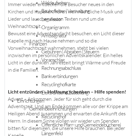
Waldaufseher
Immer wieder entdecken die Besucher neues in den
Bauhofleiter | Verwaltung
Kirchen und Kapellen, hören weihnachtliche Musik und
Legalisator
Lieder und lauschen neuen Texten rund um die
Weihnachtszeit.
Organigramm
Bewusst eine Adventsandacht besuchen, ein Licht dieser
Amtssignatur
Kapelle mit nach Hause nehmen und so die
Finanzen
Vorweihnachtszeit wahrnehmen, steht bei vielen
Gebühren | Abgaben | Steuern
inzwischen im persönlichen Adventskalender. Ein helles
Voranschlag
Licht in der dunklen Jahreszeit bringt Wärme und Freude
Rechnungsabschluss
in die Familien.
Bankverbindungen
Recyclinghofkarte
Licht entzünden – Hoffnung schenken – Hilfe spenden!
Elektronische Zustellung
Advent – Ankommen. Jeder für sich geht durch die
Einrichtungen
Adventszeit. Und am Ende kommen alle vor der Krippe am
Gemeindeeinrichtungen
Heiligen Abend zusammen und erwarten die Ankunft des
Recyclinghof
Herrn. In diesem Sinne wollen wir wieder um Spenden
Öffentliche Pfarr- und Gemeindebücherei
bitten für diejenigen, die unsere Hilfe brauchen. Bei jeder
Längenfeld
Kapelle