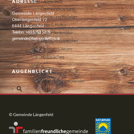
Unser Längenfeld
ADRESSE
Gemeindezeitung
Gemeinde Längenfeld
Kirche und Religion
Oberlängenfeld 72
Geschichte & Kultur
6444 Längenfeld
Kulturdenkmäler
Telefon: +43 5253 5205
gemeinde@laengenfeld.gv.at
Gedächtnisspeicher
Heimatmuseum
Historisches
Vereine
AUGENBLICKE
Vereine von A-Z
Veranstaltungskalender
© Gemeinde Längenfeld