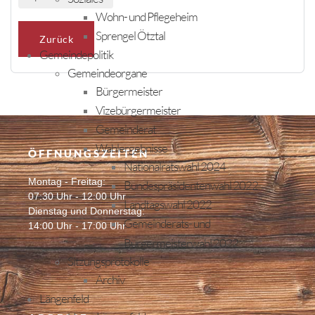
Wohn- und Pflegeheim
Sprengel Ötztal
Zurück
Gemeindepolitik
Gemeindeorgane
Bürgermeister
Vizebürgermeister
Gemeinderat
Wahlergebnisse
ÖFFNUNGSZEITEN
Nationalratswahl 2024
Montag - Freitag:
Bundespräsidentenwahl 2022
07:30 Uhr - 12:00 Uhr
Landtagswahl 2022
Dienstag und Donnerstag:
Gemeinderats- und
14:00 Uhr - 17:00 Uhr
Bürgermeisterwahl 2022
Sitzungsprotokolle
Archiv
Längenfeld