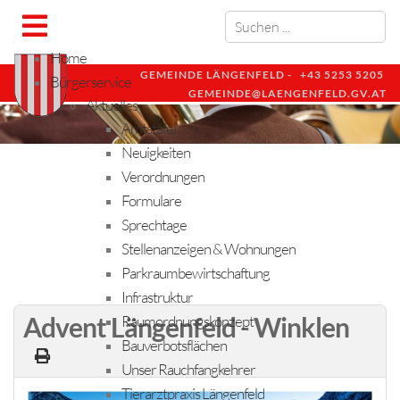
Home
GEMEINDE LÄNGENFELD -
+43 5253 5205
Bürgerservice
GEMEINDE@LAENGENFELD.GV.AT
Aktuelles
Amtstafel
Neuigkeiten
Verordnungen
Formulare
Sprechtage
Stellenanzeigen & Wohnungen
Parkraumbewirtschaftung
Infrastruktur
Advent Längenfeld - Winklen
Raumordnungskonzept
Bauverbotsflächen
Unser Rauchfangkehrer
Tierarztpraxis Längenfeld