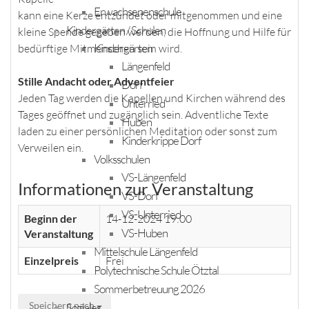
Erwachsenenschule
kann eine Kerze entzündet oder mitgenommen und eine
Kindergärten / Schulen
kleine Spende gegeben werden, die Hoffnung und Hilfe für
Kindergärten
bedürftige Mitmenschen sein wird.
Längenfeld
Stille Andacht oder Adventfeier
Dorf
Jeden Tag werden die Kapellen und Kirchen während des
Unterried
Tages geöffnet und zugänglich sein. Adventliche Texte
Huben
laden zu einer persönlichen Meditation oder sonst zum
Kinderkrippe Dorf
Verweilen ein.
Volksschulen
VS-Längenfeld
Informationen zur Veranstaltung
VS-Dorf
VS-Unterried
Beginn der
14-12-2024 19:00
VS-Huben
Veranstaltung
Mittelschule Längenfeld
Einzelpreis
Frei
Polytechnische Schule Ötztal
Sommerbetreuung 2026
Speichern nach
Soziales