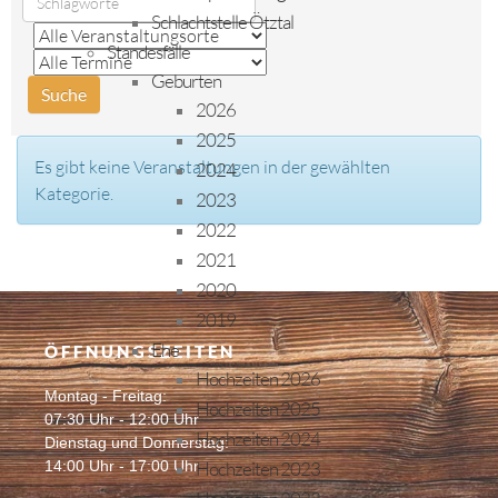
Schlachtstelle Ötztal
Standesfälle
Geburten
2026
2025
Es gibt keine Veranstaltungen in der gewählten
2024
Kategorie.
2023
2022
2021
2020
2019
Ehe
ÖFFNUNGSZEITEN
Hochzeiten 2026
Montag - Freitag:
Hochzeiten 2025
07:30 Uhr - 12:00 Uhr
Hochzeiten 2024
Dienstag und Donnerstag:
14:00 Uhr - 17:00 Uhr
Hochzeiten 2023