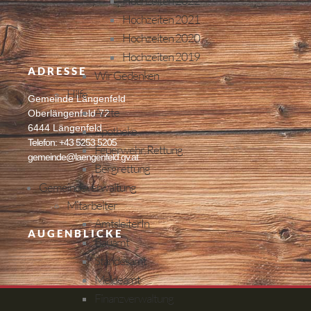
Hochzeiten 2022
Hochzeiten 2021
Hochzeiten 2020
Hochzeiten 2019
ADRESSE
Wir Gedenken
Hilfe
Gemeinde Längenfeld
Ärzte
Oberlängenfeld 72
6444 Längenfeld
Apotheke
Telefon: +43 5253 5205
Feuerwehr, Rettung
gemeinde@laengenfeld.gv.at
Bergrettung
Gemeindeverwaltung
Mitarbeiter
AmtsleiterIn
AUGENBLICKE
Bauamt
Standesamt
Meldeamt
Finanzverwaltung