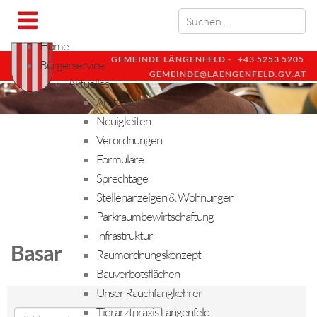
Home
GEMEINDE LÄNGENFELD -
+43 5253 5205
Bürgerservice
GEMEINDE@LAENGENFELD.GV.AT
Aktuelles
Amtstafel
Neuigkeiten
Verordnungen
Formulare
Sprechtage
Stellenanzeigen & Wohnungen
Parkraumbewirtschaftung
Infrastruktur
Basar
Raumordnungskonzept
Bauverbotsflächen
Unser Rauchfangkehrer
Tierarztpraxis Längenfeld