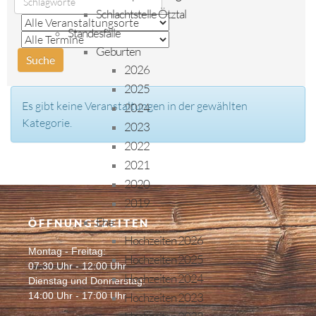
Schlachtstelle Ötztal
Standesfälle
Geburten
2026
2025
Es gibt keine Veranstaltungen in der gewählten
2024
Kategorie.
2023
2022
2021
2020
2019
Ehe
ÖFFNUNGSZEITEN
Hochzeiten 2026
Montag - Freitag:
Hochzeiten 2025
07:30 Uhr - 12:00 Uhr
Hochzeiten 2024
Dienstag und Donnerstag:
14:00 Uhr - 17:00 Uhr
Hochzeiten 2023