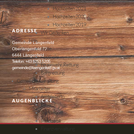
Hochzeiten 2022
Hochzeiten 2021
Hochzeiten 2020
Hochzeiten 2019
ADRESSE
Wir Gedenken
Hilfe
Gemeinde Längenfeld
Ärzte
Oberlängenfeld 72
6444 Längenfeld
Apotheke
Telefon: +43 5253 5205
Feuerwehr, Rettung
gemeinde@laengenfeld.gv.at
Bergrettung
Gemeindeverwaltung
Mitarbeiter
AmtsleiterIn
AUGENBLICKE
Bauamt
Standesamt
Meldeamt
Finanzverwaltung