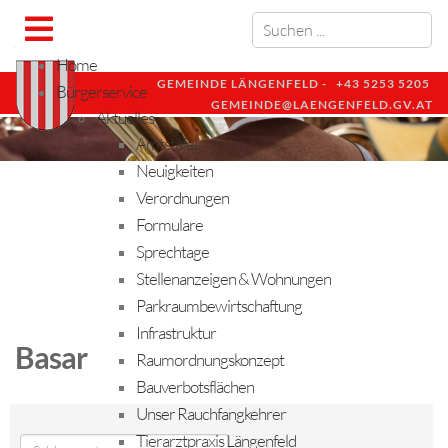
Home
GEMEINDE LÄNGENFELD -
+43 5253 5205
Bürgerservice
GEMEINDE@LAENGENFELD.GV.AT
Aktuelles
Amtstafel
Neuigkeiten
Verordnungen
Formulare
Sprechtage
Stellenanzeigen & Wohnungen
Parkraumbewirtschaftung
Infrastruktur
Basar
Raumordnungskonzept
Bauverbotsflächen
Unser Rauchfangkehrer
Tierarztpraxis Längenfeld