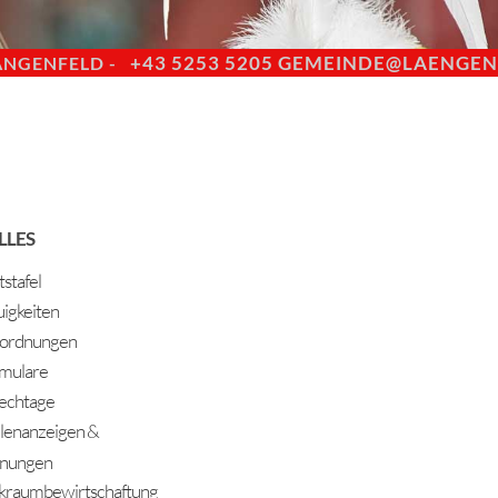
+43 5253 5205
GEMEINDE@LAENGENF
ÄNGENFELD -
LLES
stafel
igkeiten
ordnungen
mulare
echtage
llenanzeigen &
nungen
kraumbewirtschaftung