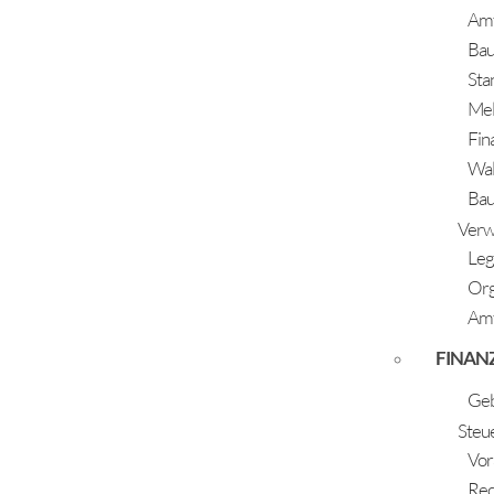
Amt
Einzelpreis
Ba
Sta
Speichern nach
Me
Zurück
Fin
Wal
Bauh
Verw
Leg
Or
ÖFFNUNGSZEITEN
Amt
Montag - Freitag:
FINAN
07:30 Uhr - 12:00 Uhr
Dienstag und Donnerstag:
Geb
14:00 Uhr - 17:00 Uhr
Steu
Vor
Rec