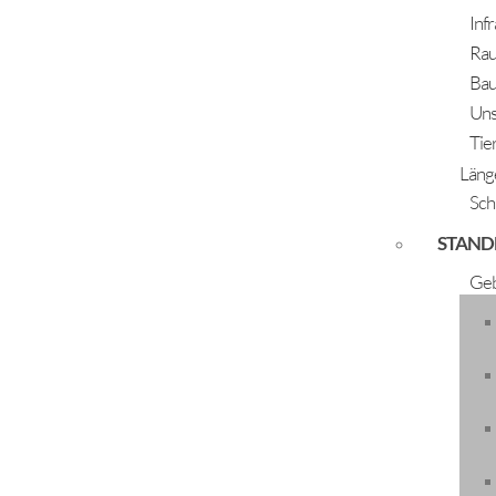
Inf
Rau
Bau
Uns
Tie
Läng
Sch
STAND
Adventmarkt Huben
Geb