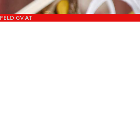
ELD.GV.AT