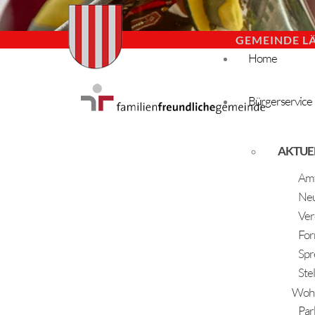
GEMEINDE L
Home
Bürgerservice
AKTUE
Amt
Neu
Ver
For
Spr
Ste
Woh
Par