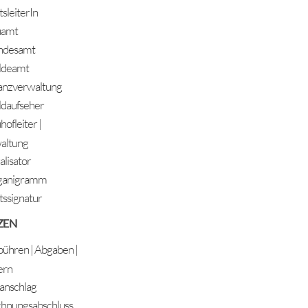
sleiterIn
Frei
uamt
ndesamt
ldeamt
anzverwaltung
daufseher
ofleiter |
altung
alisator
ganigramm
ADRESSE
ssignatur
Gemeinde Längenfeld
ZEN
Oberlängenfeld 72
6444 Längenfeld
ühren | Abgaben |
Telefon: +43 5253 5205
ern
gemeinde@laengenfeld.gv.at
anschlag
hnungsabschluss