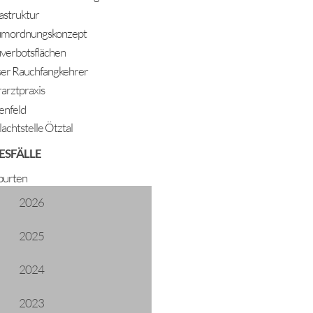
rastruktur
mordnungskonzept
verbotsflächen
er Rauchfangkehrer
rarztpraxis
enfeld
lachtstelle Ötztal
ESFÄLLE
urten
2026
2025
2024
2023