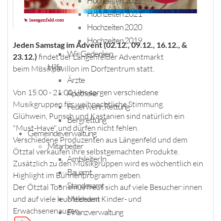
Hochzeiten 2022
Hochzeiten 2021
Hochzeiten 2020
Hochzeiten 2019
Jeden Samstag im Advent (02.12., 09.12., 16.12., &
Wir Gedenken
23.12.)
findet der Längenfelder Adventmarkt
Hilfe
beim Musikpavillon im Dorfzentrum statt.
Ärzte
Von 15:00 - 21:00 Uhr sorgen verschiedene
Apotheke
Musikgruppen für weihnachtliche Stimmung.
Feuerwehr, Rettung
Glühwein, Punsch und Kastanien sind natürlich ein
Bergrettung
"Must-Have" und dürfen nicht fehlen.
Gemeindeverwaltung
Verschiedene Produzenten aus Längenfeld und dem
Mitarbeiter
Ötztal verkaufen ihre selbstgemachten Produkte.
AmtsleiterIn
Zusätzlich zu den Musikgruppen wird es wöchentlich ein
Bauamt
Highlight im Bühnenprogramm geben.
Standesamt
Der Ötztal Tourismus freut sich auf viele Besucher:innen
Meldeamt
und auf viele leuchtenden Kinder- und
Erwachsenenaugen.
Finanzverwaltung