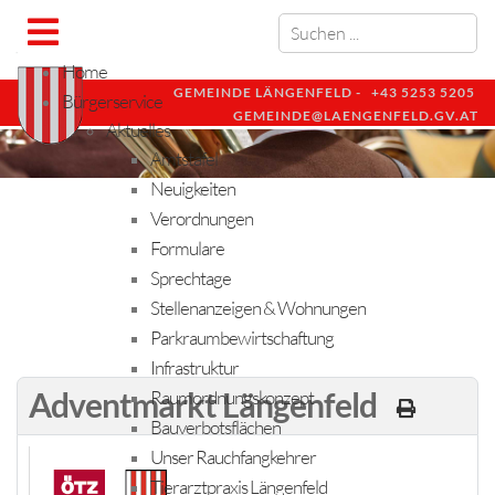
Home
GEMEINDE LÄNGENFELD -
+43 5253 5205
Bürgerservice
GEMEINDE@LAENGENFELD.GV.AT
Aktuelles
Amtstafel
Neuigkeiten
Verordnungen
Formulare
Sprechtage
Stellenanzeigen & Wohnungen
Parkraumbewirtschaftung
Infrastruktur
Adventmarkt Längenfeld
Raumordnungskonzept
Bauverbotsflächen
Unser Rauchfangkehrer
Tierarztpraxis Längenfeld