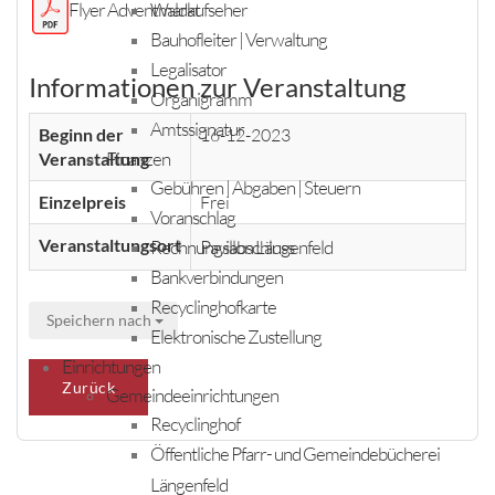
Flyer Adventmarkt
Waldaufseher
Bauhofleiter | Verwaltung
Legalisator
Informationen zur Veranstaltung
Organigramm
Amtssignatur
Beginn der
16-12-2023
Finanzen
Veranstaltung
Gebühren | Abgaben | Steuern
Einzelpreis
Frei
Voranschlag
Veranstaltungsort
Pavillon Längenfeld
Rechnungsabschluss
Bankverbindungen
Recyclinghofkarte
Speichern nach
Elektronische Zustellung
Einrichtungen
Zurück
Gemeindeeinrichtungen
Recyclinghof
Öffentliche Pfarr- und Gemeindebücherei
Längenfeld