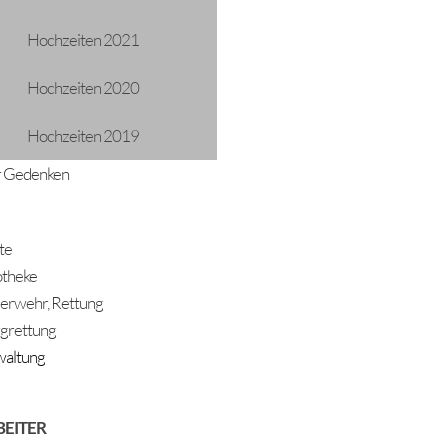
g
Hochzeiten 2021
21-12-2024
15:00 - 21:00
Frei
Hochzeiten 2020
Pavillon Längenfeld
Hochzeiten 2019
 Gedenken
te
theke
erwehr, Rettung
grettung
altung
ADRESSE
Gemeinde Längenfeld
BEITER
Oberlängenfeld 72