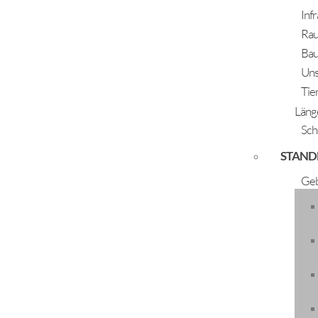
Inf
Rau
Bau
Uns
Tie
Läng
Sch
STAND
Adventmarkt Längenfeld
Geb