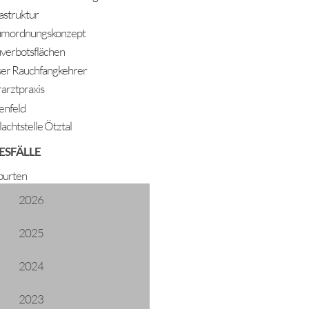
rastruktur
mordnungskonzept
verbotsflächen
er Rauchfangkehrer
rarztpraxis
enfeld
lachtstelle Ötztal
ESFÄLLE
urten
2026
2025
2024
2023