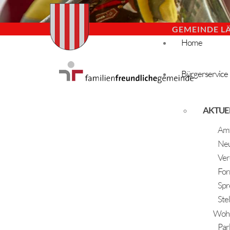
GEMEINDE L
Home
Bürgerservice
AKTUE
Amt
Neu
Ver
For
Spr
Ste
Woh
Par