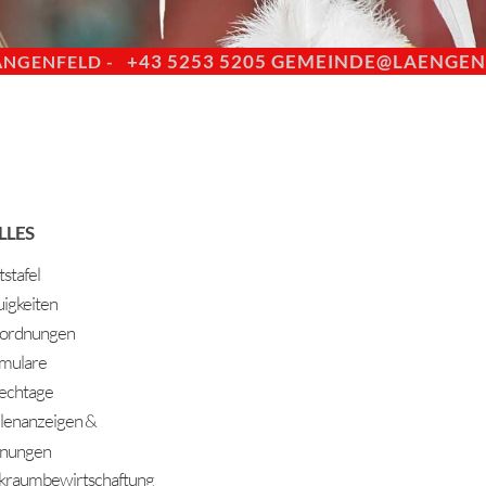
+43 5253 5205
GEMEINDE@LAENGENF
ÄNGENFELD -
LLES
stafel
igkeiten
ordnungen
mulare
echtage
llenanzeigen &
nungen
kraumbewirtschaftung