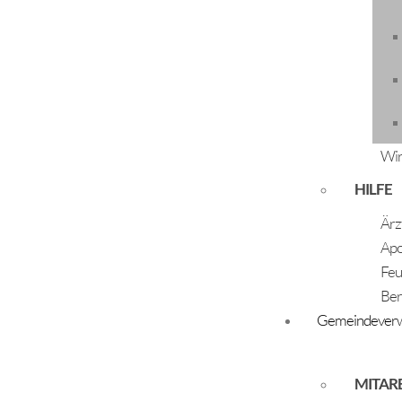
Informationen zur Veranstaltun
Beginn der Veranstaltung
Einzelpreis
Veranstaltungsort
Wir
Speichern nach
HILFE
Zurück
Ärz
Apo
Feu
Ber
Gemeindeverw
ÖFFNUNGSZEITEN
Montag - Freitag:
MITAR
07:30 Uhr - 12:00 Uhr