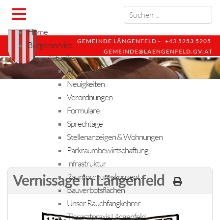
Home
GEMEINDE LÄNGENFELD -
+43 5253 5205
Bürgerservice
GEMEINDE@LAENGENFELD.GV.AT
Aktuelles
Amtstafel
Neuigkeiten
Verordnungen
Formulare
Sprechtage
Stellenanzeigen & Wohnungen
Parkraumbewirtschaftung
Infrastruktur
Vernissage in Längenfeld
Raumordnungskonzept
Bauverbotsflächen
Unser Rauchfangkehrer
Tierarztpraxis Längenfeld