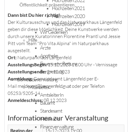
Hochzeiten 2022
Öffentlichkeit präsentieren
Hochzeiten 2021
Dann bist Du hier richtig!
Hochzeiten 2020
Der Kulturausschuss und das Naturparkhaus Längenfeld
Hochzeiten 2019
geben dir diese Möglichkeit. Deine Kunstwerke werden
Wir Gedenken
durch unsere Kuratorinnen Florentine Prantl und Jessie
Hilfe
Pitt vom Team "Pro Vita Alpina" im Naturparkhaus
Ärzte
ausgestellt.
Apotheke
Ort:
Naturparkhaus Längenfeld
Feuerwehr, Rettung
Ausstellungsbegin:
15.12.2023 19:00 Uhr - Vernissage
Bergrettung
Ausstellungsende:
29.12.2023
Anmeldung:
Gemeindeamt Längenfeld per E-
Gemeindeverwaltung
meldeamt@laengenfeld.gv.at
Mail
oder per Telefon
Mitarbeiter
05253/5205-14
AmtsleiterIn
Anmeldeschluss:
08.12.2023
Bauamt
Standesamt
Informationen zur Veranstaltung
Meldeamt
Finanzverwaltung
Beginn der
15-12-2023 19:00