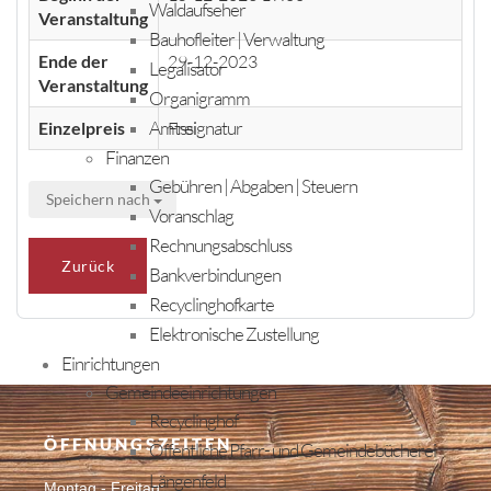
Waldaufseher
Veranstaltung
Bauhofleiter | Verwaltung
Ende der
29-12-2023
Legalisator
Veranstaltung
Organigramm
Amtssignatur
Einzelpreis
Frei
Finanzen
Gebühren | Abgaben | Steuern
Speichern nach
Voranschlag
Rechnungsabschluss
Zurück
Bankverbindungen
Recyclinghofkarte
Elektronische Zustellung
Einrichtungen
Gemeindeeinrichtungen
Recyclinghof
ÖFFNUNGSZEITEN
Öffentliche Pfarr- und Gemeindebücherei
Längenfeld
Montag - Freitag: