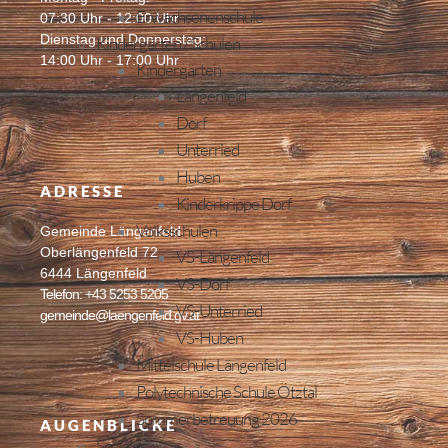
Erwachsenenschule
07:30 Uhr - 12:00 Uhr
Dienstag und Donnerstag:
Kindergärten / Schulen
14:00 Uhr - 17:00 Uhr
Kindergärten
Längenfeld
Dorf
Unterried
Huben
ADRESSE
Kinderkrippe Dorf
Volksschulen
Gemeinde Längenfeld
Oberlängenfeld 72
VS-Längenfeld
6444 Längenfeld
VS-Dorf
Telefon: +43 5253 5205
VS-Unterried
gemeinde@laengenfeld.gv.at
VS-Huben
Mittelschule Längenfeld
Polytechnische Schule Ötztal
Sommerbetreuung 2026
AUGENBLICKE
Soziales