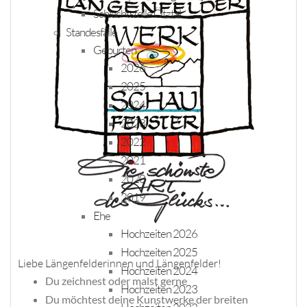
Schlachtstelle Ötztal
Standesfälle
Geburten
2026
2025
2024
2023
2022
2021
2020
2019
Ehe
Hochzeiten 2026
Hochzeiten 2025
Liebe Längenfelderinnen und Längenfelder!
Hochzeiten 2024
Du zeichnest oder malst gerne
Hochzeiten 2023
Du möchtest deine Kunstwerke der breiten