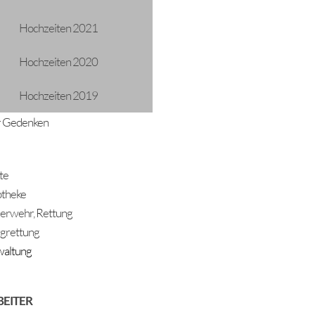
Hochzeiten 2021
Hochzeiten 2020
Hochzeiten 2019
 Gedenken
te
theke
erwehr, Rettung
grettung
altung
BEITER