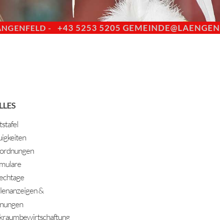
+43 5253 5205
GEMEINDE@LAENGENF
ÄNGENFELD -
LLES
stafel
igkeiten
ordnungen
mulare
echtage
llenanzeigen &
nungen
kraumbewirtschaftung