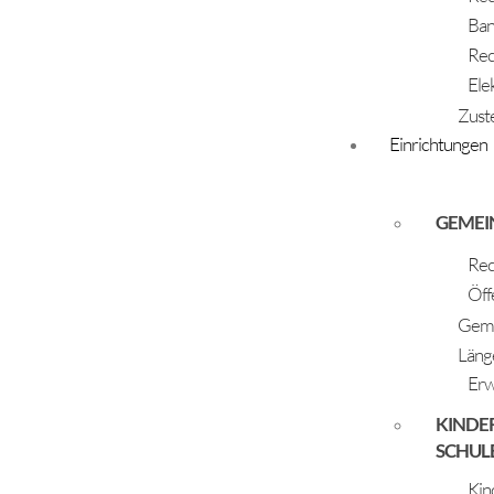
Krippenverein Huben
Ban
Krippenverein Längenfeld
Rec
Kulturinitiative Feuerwerk
Ele
Zust
Einrichtungen
Musikkapelle Huben
Musikkapelle Längenfeld
GEMEI
Naturpark Ötztal
Rec
Nepomuks Längenfeld
Öff
Geme
Obst- und Gartenbauverein Ötztal
Läng
OEAV Innerötztal, Sektion Sportklettern
Erw
Öffentliche Pfarr- und Gemeindebücherei
KINDE
Ortsbauernschaft Huben
SCHUL
Ortsbauernschaft Längenfeld
Kin