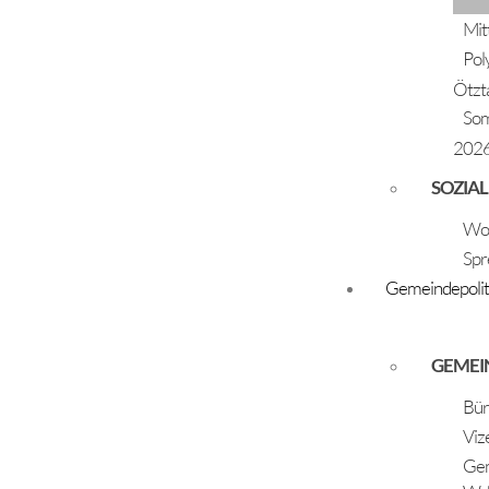
Seniorenbund Längenfeld
Mit
Sportförderpool Längenfeld
Pol
SV Raika Längenfeld, Frauenturnen
Ötzt
So
SV Raika Längenfeld, Fußball
202
SV Raika Längenfeld, Kegeln
SV Raika Längenfeld, Langlauf
SOZIAL
SV Raika Längenfeld, Ski
Woh
SV Raika Längenfeld, Stocksport
Spr
SV Raika Längenfeld, Tennis
Gemeindepolit
SV Raika Längenfeld, Zweigverein Volleyball
GEMEI
Theaterverein Heimatbühne
Bür
Viz
Ziegenzuchtverein Längenfeld und Umgebung
Gem