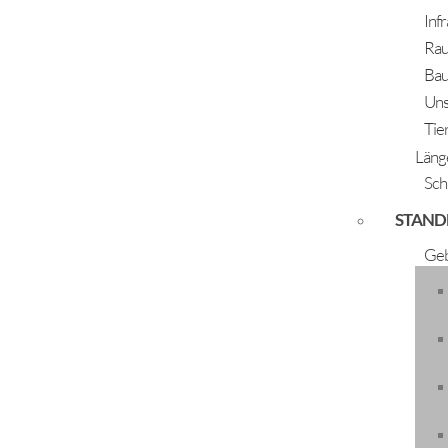
Inf
Rau
Bau
Uns
Tie
Unsere Vereine
Läng
Sch
In Längenfeld und deren Weiler wird ein sehr a
STAND
gesellschaftliche Leben in unserer Gemeinde. Das An
Generationen gibt es interessante Angebote un
Geb
Veranstaltungen werden jährlich von den Vereinen 
Vereinsverzeichnis
Du wollst dich ehrenamtlich engagieren oder suchst
Damit das Vereinsverzeichnis stets aktuell ble
Verreinsführung und dessen Kontaktdaten mit. Für 