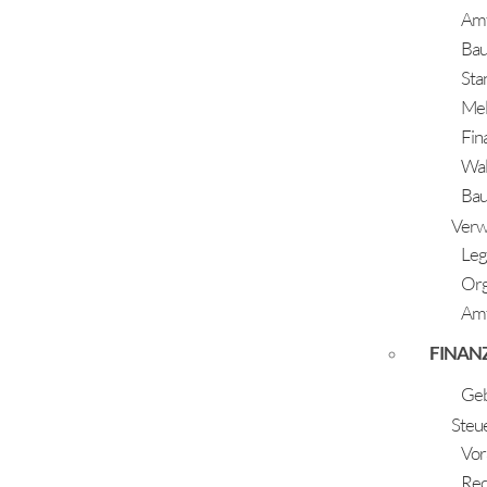
Fischbachchor Längenfeld
Amt
Fortuna Längenfeld
Ba
Sta
Fotoclub Heligon
Me
Freiwillige Feuerwehr Huben
Fin
Freiwillige Feuerwehr Längenfeld
Wal
Freizeitverein Burgstein
Bauh
Verw
Grauviehzuchtverein
Leg
Or
Huebar Buam
Amt
FINAN
Jungbauernschaft Huben
Geb
Jungbauernschaft Längenfeld
Steu
Vor
Kameraclub Ötztal
Rec