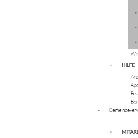
Chorgemeinschaft Huben/Ötztal
Chor Da Capo
Die Dorfeler
Wir
Elternverein der VS-Huben
HILFE
Elternverein der VS-Längenfeld
Ärz
Elternverein der VS-Unterried
Apo
Erwachsenenschule Längenfeld
Feu
Elternverein KIKIVODO
Ber
Gemeindeverw
FC Ändre Saita
FC Gries
MITAR
FC Huben