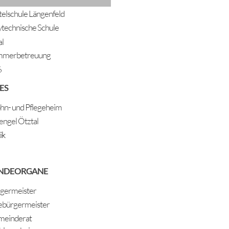
telschule Längenfeld
ytechnische Schule
al
mmerbetreuung
6
ES
n- und Pflegeheim
engel Ötztal
ik
NDEORGANE
germeister
ebürgermeister
einderat