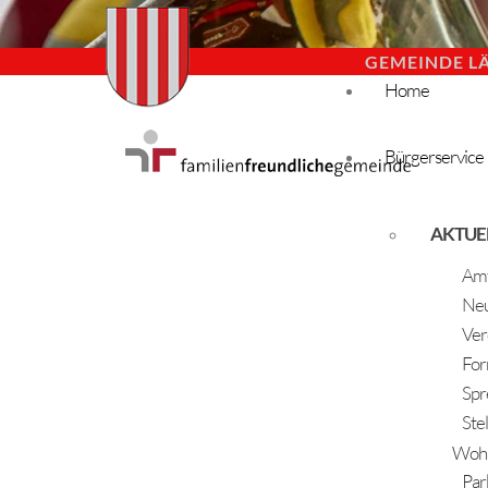
GEMEINDE L
Home
Bürgerservice
AKTUE
Amt
Neu
Ver
For
Spr
Ste
Woh
Par