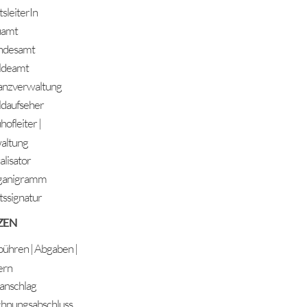
sleiterIn
uamt
ndesamt
ldeamt
anzverwaltung
daufseher
ofleiter |
altung
alisator
ganigramm
ssignatur
ZEN
ühren | Abgaben |
ern
anschlag
hnungsabschluss