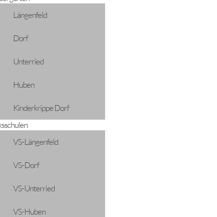
Längenfeld
Dorf
Unterried
Huben
Kinderkrippe Dorf
ksschulen
VS-Längenfeld
VS-Dorf
VS-Unterried
VS-Huben