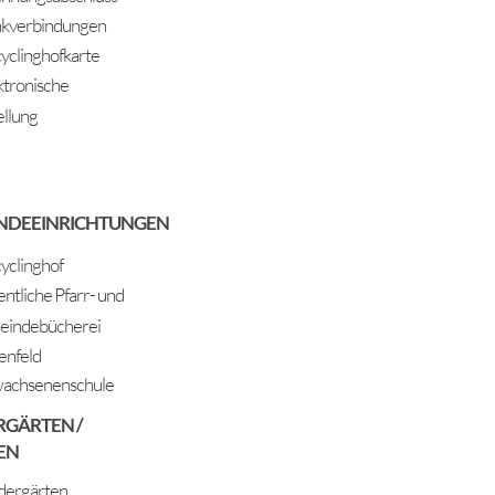
kverbindungen
yclinghofkarte
ktronische
ellung
NDEEINRICHTUNGEN
yclinghof
entliche Pfarr- und
indebücherei
enfeld
achsenenschule
RGÄRTEN /
EN
dergärten