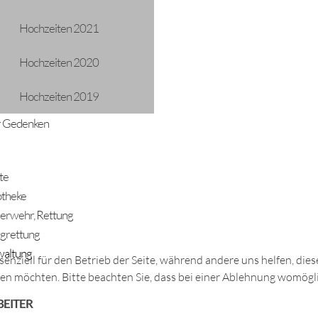
Hochzeiten 2021
ADRESSE
Hochzeiten 2020
Gemeinde Längenfeld
Oberlängenfeld 72
Hochzeiten 2019
6444 Längenfeld
 Gedenken
Telefon: +43 5253 5205
gemeinde@laengenfeld.gv.at
te
theke
erwehr, Rettung
grettung
altung
senziell für den Betrieb der Seite, während andere uns helfen, di
sen möchten. Bitte beachten Sie, dass bei einer Ablehnung womögli
BARRIEREFREIHEITSERKLÄRUNG
DATENSCHUTZ
BEITER