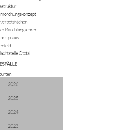
rastruktur
mordnungskonzept
verbotsflächen
er Rauchfangkehrer
rarztpraxis
enfeld
lachtstelle Ötztal
ESFÄLLE
urten
2026
2025
2024
2023