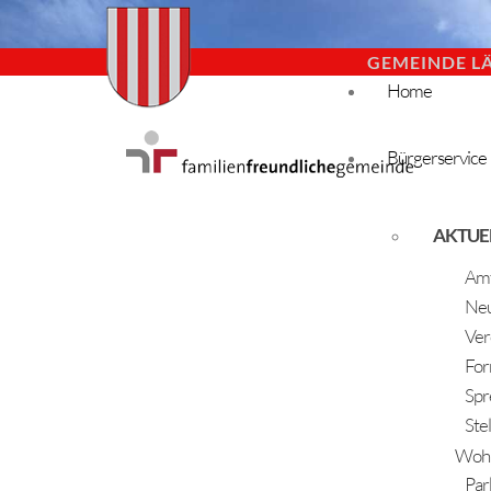
GEMEINDE L
Home
Bürgerservice
AKTUE
Amt
Neu
Ver
For
Spr
Ste
Woh
Par