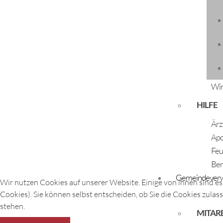
ÖFFNUNGSZEITEN
Montag - Freitag:
07:30 Uhr - 12:00 Uhr
Dienstag und Donnerstag:
Wir
14:00 Uhr - 17:00 Uhr
HILFE
Ärz
Apo
Feu
© Gemeinde Längenfeld
Ber
Gemeindeverw
Wir nutzen Cookies auf unserer Website. Einige von ihnen sind es
Cookies). Sie können selbst entscheiden, ob Sie die Cookies zulas
stehen.
MITAR