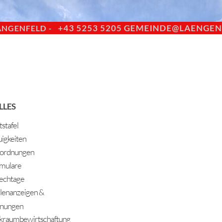
+43 5253 5205
GEMEINDE@LAENGENF
ÄNGENFELD -
LLES
stafel
igkeiten
ordnungen
mulare
echtage
llenanzeigen &
nungen
kraumbewirtschaftung