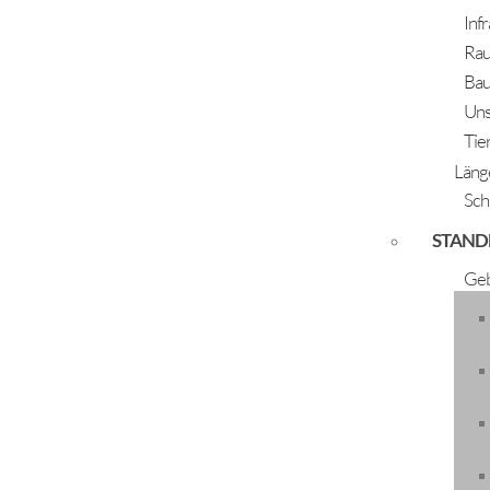
Inf
Rau
Bau
Uns
Tie
Läng
Sch
STAND
Geb
Längenfeld