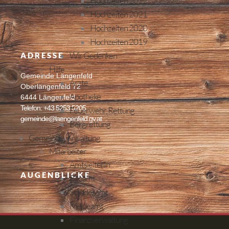
Hochzeiten 2022
Hochzeiten 2021
Hochzeiten 2020
Hochzeiten 2019
Wir Gedenken
ADRESSE
Hilfe
Gemeinde Längenfeld
Ärzte
Oberlängenfeld 72
Apotheke
6444 Längenfeld
Telefon: +43 5253 5205
Feuerwehr, Rettung
gemeinde@laengenfeld.gv.at
Bergrettung
Gemeindeverwaltung
Mitarbeiter
AmtsleiterIn
AUGENBLICKE
Bauamt
Standesamt
Meldeamt
Finanzverwaltung