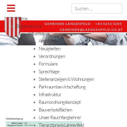
Home
GEMEINDE LÄNGENFELD -
+43 5253 5205
Bürgerservice
GEMEINDE@LAENGENFELD.GV.AT
Aktuelles
Amtstafel
Neuigkeiten
Verordnungen
Formulare
Sprechtage
Stellenanzeigen & Wohnungen
Parkraumbewirtschaftung
Infrastruktur
Raumordnungskonzept
Bauverbotsflächen
Unser Rauchfangkehrer
Tierarztpraxis Längenfeld