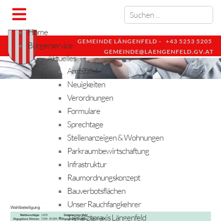
Home
GEMEINDE LÄNGENFELD -
+43 5253 5205
Bürgerservice
GEMEINDE@LAENGENFELD.GV.AT
Aktuelles
Amtstafel
Neuigkeiten
Verordnungen
Formulare
Sprechtage
Stellenanzeigen & Wohnungen
Parkraumbewirtschaftung
Infrastruktur
Raumordnungskonzept
Bauverbotsflächen
Unser Rauchfangkehrer
Tierarztpraxis Längenfeld