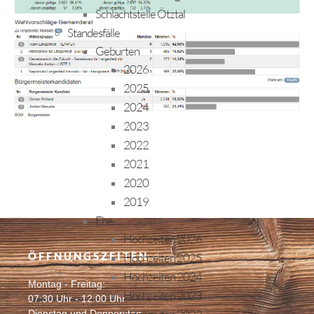
Schlachtstelle Ötztal
Standesfälle
Geburten
2026
2025
2024
2023
2022
2021
2020
2019
Ehe
Hochzeiten 2026
ÖFFNUNGSZEITEN
Hochzeiten 2025
Hochzeiten 2024
Montag - Freitag:
Hochzeiten 2023
07:30 Uhr - 12:00 Uhr
Dienstag und Donnerstag: