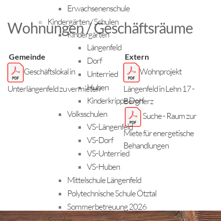
Erwachsenenschule
Kindergärten / Schulen
Wohnungen / Geschäftsräume
Kindergärten
Längenfeld
Gemeinde
Extern
Dorf
Geschäftslokal in
Wohnprojekt
Unterried
Huben
Unterlängenfeld zu vermieten
Längenfeld in Lehn 17 -
Kinderkrippe Dorf
Bergherz
Volksschulen
Suche - Raum zur
VS-Längenfeld
Miete für energetische
VS-Dorf
Behandlungen
VS-Unterried
VS-Huben
Mittelschule Längenfeld
Polytechnische Schule Ötztal
Sommerbetreuung 2026
Soziales