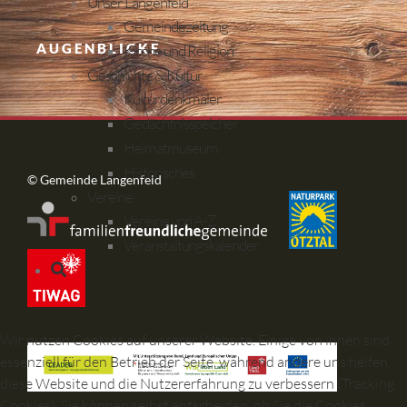
Unser Längenfeld
Gemeindezeitung
AUGENBLICKE
Kirche und Religion
Geschichte & Kultur
Kulturdenkmäler
Gedächtnisspeicher
Heimatmuseum
Historisches
© Gemeinde Längenfeld
Vereine
Vereine von A-Z
Veranstaltungskalender
Wir nutzen Cookies auf unserer Website. Einige von ihnen sind
essenziell für den Betrieb der Seite, während andere uns helfen,
diese Website und die Nutzererfahrung zu verbessern (Tracking
Cookies). Sie können selbst entscheiden, ob Sie die Cookies