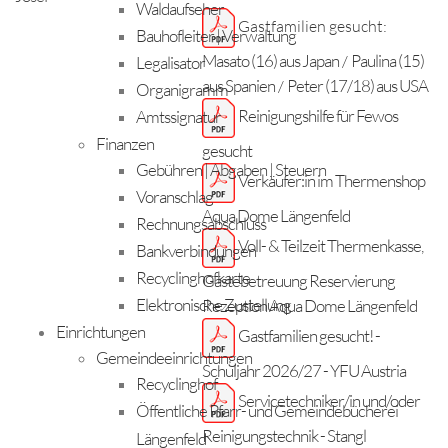
Waldaufseher
Gastfamilien gesucht:
Bauhofleiter | Verwaltung
Masato (16) aus Japan
Paulina (15)
/
Legalisator
aus Spanien
Peter (17/18) aus USA
/
Organigramm
Reinigungshilfe für Fewos
Amtssignatur
Finanzen
gesucht
Gebühren | Abgaben | Steuern
Verkäufer:in im Thermenshop
Voranschlag
Aqua Dome Längenfeld
Rechnungsabschluss
Voll- & Teilzeit Thermenkasse,
Bankverbindungen
Recyclinghofkarte
Gästebetreuung Reservierung
Elektronische Zustellung
Rezeption Aqua Dome Längenfeld
Einrichtungen
Gastfamilien gesucht! -
Gemeindeeinrichtungen
Schuljahr 2026/27 - YFU Austria
Recyclinghof
Servicetechniker/in und/oder
Öffentliche Pfarr- und Gemeindebücherei
Reinigungstechnik - Stangl
Längenfeld