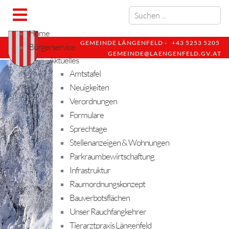
Home
GEMEINDE LÄNGENFELD -
+43 5253 5205
Bürgerservice
GEMEINDE@LAENGENFELD.GV.AT
Aktuelles
Amtstafel
Neuigkeiten
Verordnungen
Formulare
Sprechtage
Stellenanzeigen & Wohnungen
Parkraumbewirtschaftung
Infrastruktur
Raumordnungskonzept
Bauverbotsflächen
Unser Rauchfangkehrer
Tierarztpraxis Längenfeld