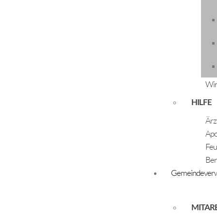
Herbst/Winter 2021
Frühjahr/Sommer 2021
Dezember 2020
Juli 2020
Wir
Dezember 2019
Juli 2019
HILFE
Ärz
Apo
Feu
Ber
Gemeindeverw
MITAR
ÖFFNUNGSZEITEN