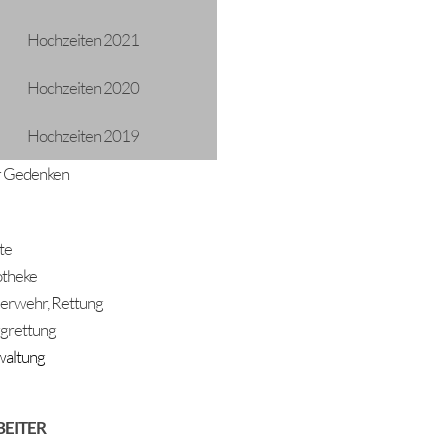
Hochzeiten 2021
Hochzeiten 2020
Hochzeiten 2019
 Gedenken
te
theke
erwehr, Rettung
grettung
altung
BEITER
ADRESSE