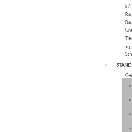
Inf
Rau
Bau
Uns
Tie
Läng
Sch
STAND
Geb