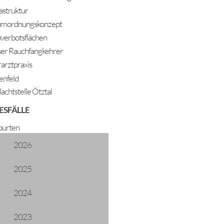
rastruktur
mordnungskonzept
verbotsflächen
er Rauchfangkehrer
rarztpraxis
enfeld
lachtstelle Ötztal
ESFÄLLE
urten
2026
2025
2024
2023