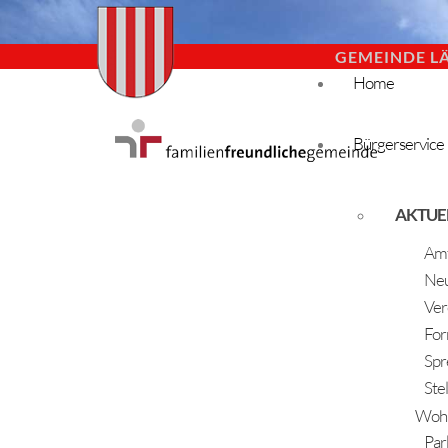
GEMEINDE L
Home
Bürgerservice
AKTUE
Amt
Neu
Ver
For
Spr
Ste
Woh
Par