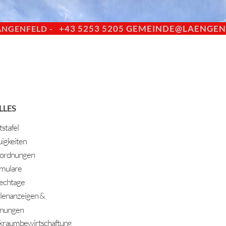
+43 5253 5205
GEMEINDE@LAENGENF
ÄNGENFELD -
LLES
stafel
igkeiten
ordnungen
mulare
echtage
llenanzeigen &
nungen
kraumbewirtschaftung