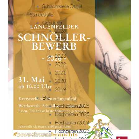
Schlachtstelle Ötztal
Standesfälle
Geburten
2026
2025
2024
2023
2022
2021
2020
2019
Ehe
Hochzeiten 2026
Hochzeiten 2025
Hochzeiten 2024
Hochzeiten 2023