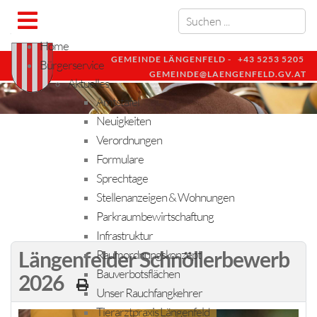
Home
GEMEINDE LÄNGENFELD -
+43 5253 5205
Bürgerservice
GEMEINDE@LAENGENFELD.GV.AT
Aktuelles
Amtstafel
Neuigkeiten
Verordnungen
Formulare
Sprechtage
Stellenanzeigen & Wohnungen
Parkraumbewirtschaftung
Infrastruktur
Längenfelder Schnöllerbewerb
Raumordnungskonzept
Bauverbotsflächen
2026
Unser Rauchfangkehrer
Tierarztpraxis Längenfeld