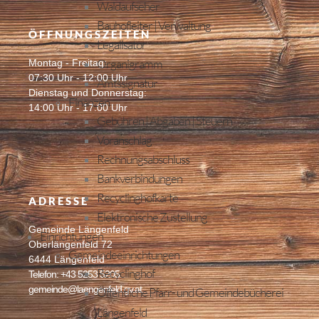
Waldaufseher
Bauhofleiter | Verwaltung
ÖFFNUNGSZEITEN
Legalisator
Organigramm
Montag - Freitag:
07:30 Uhr - 12:00 Uhr
Amtssignatur
Dienstag und Donnerstag:
Finanzen
14:00 Uhr - 17:00 Uhr
Gebühren | Abgaben | Steuern
Voranschlag
Rechnungsabschluss
Bankverbindungen
Recyclinghofkarte
ADRESSE
Elektronische Zustellung
Gemeinde Längenfeld
Einrichtungen
Oberlängenfeld 72
Gemeindeeinrichtungen
6444 Längenfeld
Recyclinghof
Telefon: +43 5253 5205
gemeinde@laengenfeld.gv.at
Öffentliche Pfarr- und Gemeindebücherei
Längenfeld