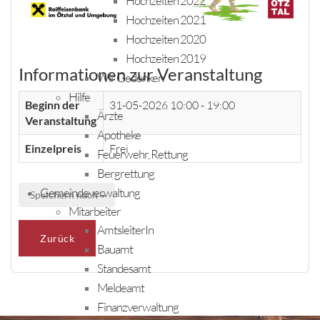
Hochzeiten 2022
Hochzeiten 2021
Hochzeiten 2020
Hochzeiten 2019
Informationen zur Veranstaltung
Wir Gedenken
Hilfe
Beginn der
31-05-2026
10:00 - 19:00
Ärzte
Veranstaltung
Apotheke
Einzelpreis
Frei
Feuerwehr, Rettung
Bergrettung
Gemeindeverwaltung
Speichern nach
Mitarbeiter
AmtsleiterIn
Zurück
Bauamt
Standesamt
Meldeamt
Finanzverwaltung