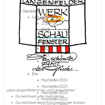
Schlachtstelle Ötztal
Standesfälle
Geburten
2026
2025
2024
2023
2022
2021
2020
2019
Ehe
Hochzeiten 2026
Hochzeiten 2025
Liebe Längenfelderinnen und Längenfelder!
Hochzeiten 2024
Du zeichnest oder malst gerne
Hochzeiten 2023
Du möchtest deine Kunstwerke der breiten