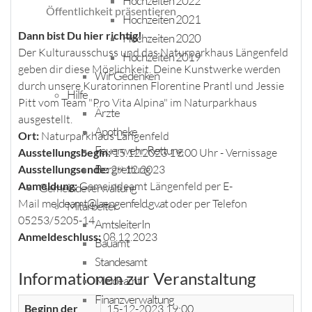
Hochzeiten 2022
Öffentlichkeit präsentieren
Hochzeiten 2021
Dann bist Du hier richtig!
Hochzeiten 2020
Der Kulturausschuss und das Naturparkhaus Längenfeld
Hochzeiten 2019
geben dir diese Möglichkeit. Deine Kunstwerke werden
Wir Gedenken
durch unsere Kuratorinnen Florentine Prantl und Jessie
Hilfe
Pitt vom Team "Pro Vita Alpina" im Naturparkhaus
Ärzte
ausgestellt.
Apotheke
Ort:
Naturparkhaus Längenfeld
Feuerwehr, Rettung
Ausstellungsbegin:
15.12.2023 19:00 Uhr - Vernissage
Bergrettung
Ausstellungsende:
29.12.2023
Anmeldung:
Gemeindeamt Längenfeld per E-
Gemeindeverwaltung
meldeamt@laengenfeld.gv.at
Mail
oder per Telefon
Mitarbeiter
05253/5205-14
AmtsleiterIn
Anmeldeschluss:
08.12.2023
Bauamt
Standesamt
Informationen zur Veranstaltung
Meldeamt
Finanzverwaltung
Beginn der
15-12-2023 19:00