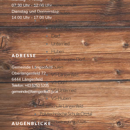
Erwachsenenschule
07:30 Uhr - 12:00 Uhr
Dienstag und Donnerstag:
Kindergärten / Schulen
14:00 Uhr - 17:00 Uhr
Kindergärten
Längenfeld
Dorf
Unterried
Huben
ADRESSE
Kinderkrippe Dorf
Volksschulen
Gemeinde Längenfeld
Oberlängenfeld 72
VS-Längenfeld
6444 Längenfeld
VS-Dorf
Telefon: +43 5253 5205
VS-Unterried
gemeinde@laengenfeld.gv.at
VS-Huben
Mittelschule Längenfeld
Polytechnische Schule Ötztal
Sommerbetreuung 2026
AUGENBLICKE
Soziales