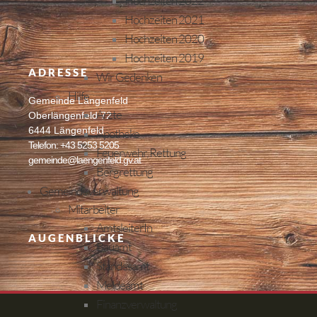
Hochzeiten 2022
Hochzeiten 2021
Hochzeiten 2020
Hochzeiten 2019
ADRESSE
Wir Gedenken
Hilfe
Gemeinde Längenfeld
Ärzte
Oberlängenfeld 72
6444 Längenfeld
Apotheke
Telefon: +43 5253 5205
Feuerwehr, Rettung
gemeinde@laengenfeld.gv.at
Bergrettung
Gemeindeverwaltung
Mitarbeiter
AmtsleiterIn
AUGENBLICKE
Bauamt
Standesamt
Meldeamt
Finanzverwaltung