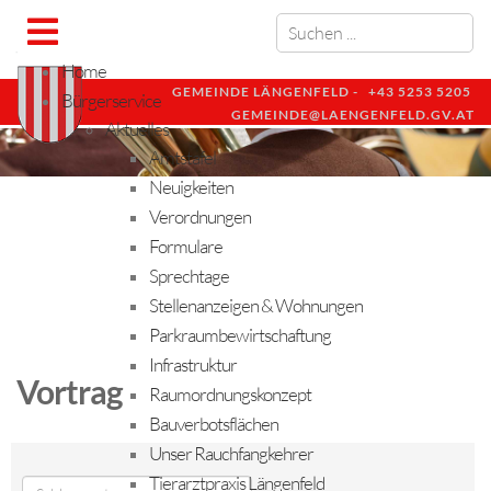
Home
GEMEINDE LÄNGENFELD -
+43 5253 5205
Bürgerservice
GEMEINDE@LAENGENFELD.GV.AT
Aktuelles
Amtstafel
Neuigkeiten
Verordnungen
Formulare
Sprechtage
Stellenanzeigen & Wohnungen
Parkraumbewirtschaftung
Infrastruktur
Vortrag
Raumordnungskonzept
Bauverbotsflächen
Unser Rauchfangkehrer
Tierarztpraxis Längenfeld