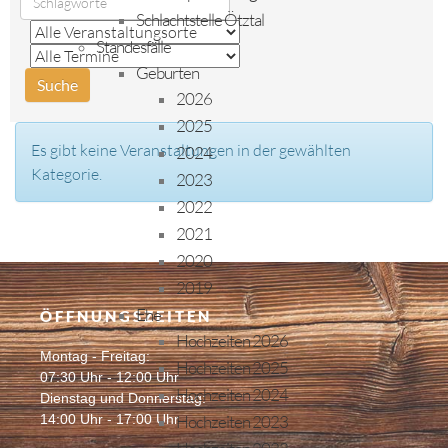
Schlachtstelle Ötztal
Standesfälle
Geburten
2026
2025
Es gibt keine Veranstaltungen in der gewählten
2024
Kategorie.
2023
2022
2021
2020
2019
Ehe
ÖFFNUNGSZEITEN
Hochzeiten 2026
Montag - Freitag:
Hochzeiten 2025
07:30 Uhr - 12:00 Uhr
Hochzeiten 2024
Dienstag und Donnerstag:
14:00 Uhr - 17:00 Uhr
Hochzeiten 2023