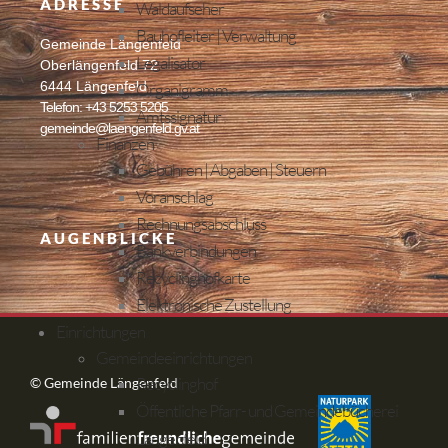
ADRESSE
Waldaufseher
Bauhofleiter | Verwaltung
Gemeinde Längenfeld
Legalisator
Oberlängenfeld 72
6444 Längenfeld
Organigramm
Telefon: +43 5253 5205
Amtssignatur
gemeinde@laengenfeld.gv.at
Finanzen
Gebühren | Abgaben | Steuern
Voranschlag
Rechnungsabschluss
AUGENBLICKE
Bankverbindungen
Recyclinghofkarte
Elektronische Zustellung
Einrichtungen
Gemeindeeinrichtungen
Recyclinghof
© Gemeinde Längenfeld
Öffentliche Pfarr- und Gemeindebücherei
Längenfeld