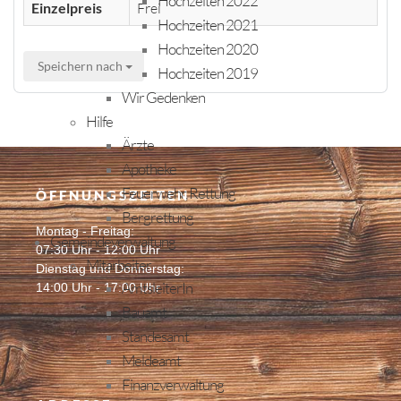
Hochzeiten 2022
Einzelpreis
Frei
Hochzeiten 2021
Hochzeiten 2020
Speichern nach
Hochzeiten 2019
Wir Gedenken
Hilfe
Ärzte
Apotheke
Feuerwehr, Rettung
ÖFFNUNGSZEITEN
Bergrettung
Montag - Freitag:
Gemeindeverwaltung
07:30 Uhr - 12:00 Uhr
Mitarbeiter
Dienstag und Donnerstag:
AmtsleiterIn
14:00 Uhr - 17:00 Uhr
Bauamt
Standesamt
Meldeamt
Finanzverwaltung