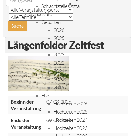
Schlachtstelle Ötztal
Standesfälle
Geburten
2026
2025
Längenfelder Zeltfest
2024
2023
2022
2021
2020
2019
Ehe
Beginn der
07-08-2026
Hochzeiten 2026
Veranstaltung
Hochzeiten 2025
Hochzeiten 2024
Ende der
09-08-2026
Veranstaltung
Hochzeiten 2023