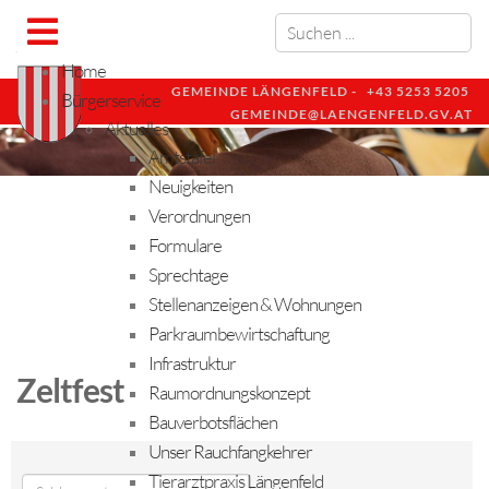
Home
GEMEINDE LÄNGENFELD -
+43 5253 5205
Bürgerservice
GEMEINDE@LAENGENFELD.GV.AT
Aktuelles
Amtstafel
Neuigkeiten
Verordnungen
Formulare
Sprechtage
Stellenanzeigen & Wohnungen
Parkraumbewirtschaftung
Infrastruktur
Zeltfest
Raumordnungskonzept
Bauverbotsflächen
Unser Rauchfangkehrer
Tierarztpraxis Längenfeld