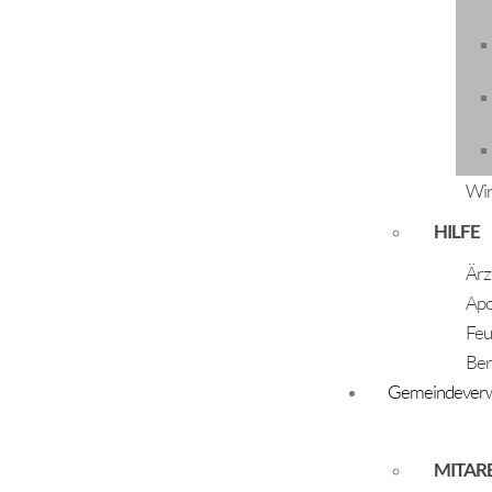
Zurück
Wir
ÖFFNUNGSZEITEN
HILFE
Montag - Freitag:
07:30 Uhr - 12:00 Uhr
Ärz
Dienstag und Donnerstag:
Apo
14:00 Uhr - 17:00 Uhr
Feu
Ber
Gemeindeverw
MITAR
© Gemeinde Längenfeld