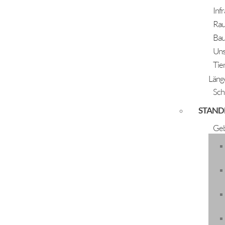
Inf
Rau
Bau
Uns
Tie
Läng
Sch
STAND
Klassenabend Steirische 
Geb