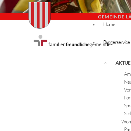
GEMEINDE L
Home
Bürgerservice
AKTUE
Amt
Neu
Ver
For
Spr
Ste
Woh
Par