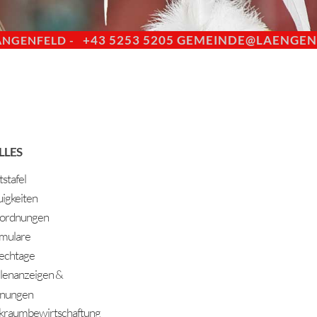
+43 5253 5205
GEMEINDE@LAENGENF
ÄNGENFELD -
LLES
stafel
igkeiten
ordnungen
mulare
echtage
llenanzeigen &
nungen
kraumbewirtschaftung