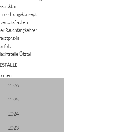
rastruktur
mordnungskonzept
verbotsflächen
er Rauchfangkehrer
rarztpraxis
enfeld
lachtstelle Ötztal
ESFÄLLE
Harmonika
urten
2026
2025
2024
2023