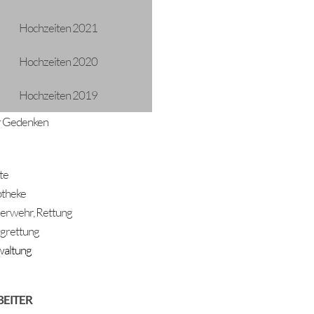
Hochzeiten 2021
Hochzeiten 2020
Hochzeiten 2019
 Gedenken
ADRESSE
Gemeinde Längenfeld
Oberlängenfeld 72
te
6444 Längenfeld
theke
Telefon: +43 5253 5205
erwehr, Rettung
gemeinde@laengenfeld.gv.at
grettung
altung
BEITER