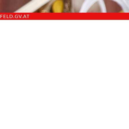
ELD.GV.AT